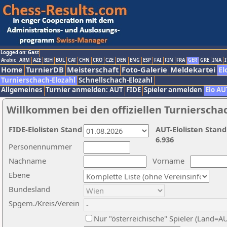
Logged on: Gast
Arabic
ARM
AZE
BIH
BUL
CAT
CHN
CRO
CZE
DEN
ENG
ESP
FAI
FIN
FRA
GER
GRE
INA
I
Home
TurnierDB
Meisterschaft
Foto-Galerie
Meldekartei
El
Turnierschach-Elozahl
Schnellschach-Elozahl
Allgemeines
Turnier anmelden: AUT
FIDE
Spieler anmelden
Elo AU
Willkommen bei den offiziellen Turnierscha
FIDE-Elolisten Stand
AUT-Elolisten Stand
6.936
Personennummer
Nachname
Vorname
Ebene
Bundesland
Spgem./Kreis/Verein
Nur "österreichische" Spieler (Land=A