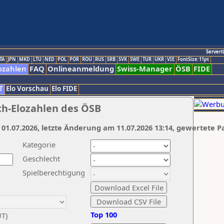
Servert
TA
JPN
MKD
LTU
NED
POL
POR
ROU
RUS
SRB
SVK
SWE
TUR
UKR
VIE
FontSize:11pt
ozahlen
FAQ
Onlineanmeldung
Swiss-Manager
ÖSB
FIDE
T
Elo Vorschau
Elo FIDE
ch-Elozahlen des ÖSB
 01.07.2026, letzte Änderung am 11.07.2026 13:14, gewertete P
Kategorie
Geschlecht
Spielberechtigung
Top 100
UT)