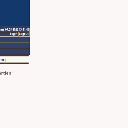
ime 09.08.2026 13:31:46
Login
Logout
artien: