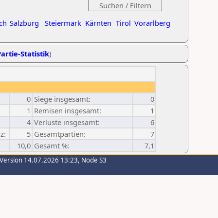
ch
Salzburg
Steiermark
Kärnten
Tirol
Vorarlberg
artie-Statistik
)
0
Siege insgesamt:
0
1
Remisen insgesamt:
1
4
Verluste insgesamt:
6
z:
5
Gesamtpartien:
7
10,0
Gesamt %:
7,1
-Version 14.07.2026 13:23, Node S3