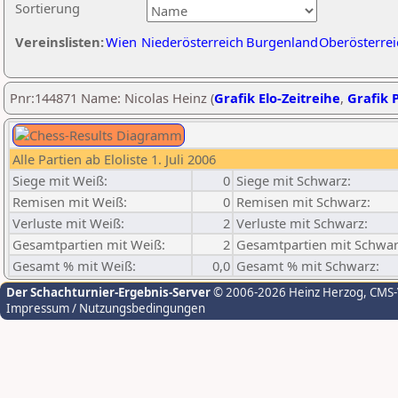
Sortierung
Vereinslisten:
Wien
Niederösterreich
Burgenland
Oberösterrei
Pnr:144871 Name: Nicolas Heinz (
Grafik Elo-Zeitreihe
,
Grafik P
Alle Partien ab Eloliste 1. Juli 2006
Siege mit Weiß:
0
Siege mit Schwarz:
Remisen mit Weiß:
0
Remisen mit Schwarz:
Verluste mit Weiß:
2
Verluste mit Schwarz:
Gesamtpartien mit Weiß:
2
Gesamtpartien mit Schwar
Gesamt % mit Weiß:
0,0
Gesamt % mit Schwarz:
Der Schachturnier-Ergebnis-Server
© 2006-2026 Heinz Herzog
, CMS
Impressum / Nutzungsbedingungen