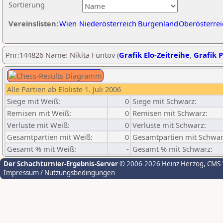
Sortierung
Vereinslisten:
Wien
Niederösterreich
Burgenland
Oberösterrei
Pnr:144826 Name: Nikita Funtov (
Grafik Elo-Zeitreihe
,
Grafik P
Alle Partien ab Eloliste 1. Juli 2006
Siege mit Weiß:
0
Siege mit Schwarz:
Remisen mit Weiß:
0
Remisen mit Schwarz:
Verluste mit Weiß:
0
Verluste mit Schwarz:
Gesamtpartien mit Weiß:
0
Gesamtpartien mit Schwar
Gesamt % mit Weiß:
-
Gesamt % mit Schwarz:
Der Schachturnier-Ergebnis-Server
© 2006-2026 Heinz Herzog
, CMS
Impressum / Nutzungsbedingungen