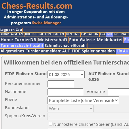
Logged on: Gast
Arabic
ARM
AZE
BIH
BUL
CAT
CHN
CRO
CZE
DEN
ENG
ESP
FAI
FIN
FRA
GER
GRE
INA
I
Home
TurnierDB
Meisterschaft
Foto-Galerie
Meldekartei
El
Turnierschach-Elozahl
Schnellschach-Elozahl
Allgemeines
Turnier anmelden: AUT
FIDE
Spieler anmelden
Elo AU
Willkommen bei den offiziellen Turnierscha
FIDE-Elolisten Stand
AUT-Elolisten Stand
6.936
Personennummer
Nachname
Vorname
Ebene
Bundesland
Spgem./Kreis/Verein
Nur "österreichische" Spieler (Land=A