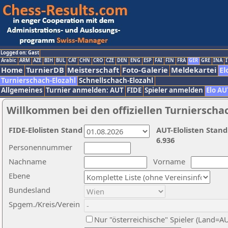
Logged on: Gast
Arabic
ARM
AZE
BIH
BUL
CAT
CHN
CRO
CZE
DEN
ENG
ESP
FAI
FIN
FRA
GER
GRE
INA
I
Home
TurnierDB
Meisterschaft
Foto-Galerie
Meldekartei
El
Turnierschach-Elozahl
Schnellschach-Elozahl
Allgemeines
Turnier anmelden: AUT
FIDE
Spieler anmelden
Elo AU
Willkommen bei den offiziellen Turnierscha
FIDE-Elolisten Stand
AUT-Elolisten Stand
6.936
Personennummer
Nachname
Vorname
Ebene
Bundesland
Spgem./Kreis/Verein
Nur "österreichische" Spieler (Land=A