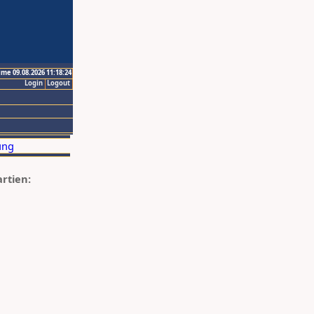
ime 09.08.2026 11:18:24
Login
Logout
artien: