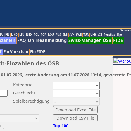
Servert
TA
JPN
MKD
LTU
NED
POL
POR
ROU
RUS
SRB
SVK
SWE
TUR
UKR
VIE
FontSize:11pt
ozahlen
FAQ
Onlineanmeldung
Swiss-Manager
ÖSB
FIDE
T
Elo Vorschau
Elo FIDE
ch-Elozahlen des ÖSB
 01.07.2026, letzte Änderung am 11.07.2026 13:14, gewertete P
Kategorie
Geschlecht
Spielberechtigung
Top 100
UT)