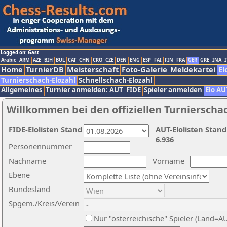
Logged on: Gast
Arabic
ARM
AZE
BIH
BUL
CAT
CHN
CRO
CZE
DEN
ENG
ESP
FAI
FIN
FRA
GER
GRE
INA
I
Home
TurnierDB
Meisterschaft
Foto-Galerie
Meldekartei
El
Turnierschach-Elozahl
Schnellschach-Elozahl
Allgemeines
Turnier anmelden: AUT
FIDE
Spieler anmelden
Elo AU
Willkommen bei den offiziellen Turnierscha
FIDE-Elolisten Stand
AUT-Elolisten Stand
6.936
Personennummer
Nachname
Vorname
Ebene
Bundesland
Spgem./Kreis/Verein
Nur "österreichische" Spieler (Land=A