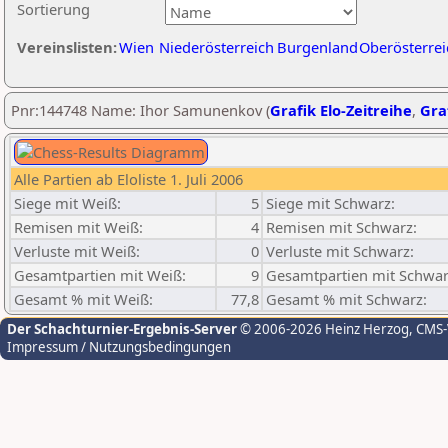
Sortierung
Vereinslisten:
Wien
Niederösterreich
Burgenland
Oberösterrei
Pnr:144748 Name: Ihor Samunenkov (
Grafik Elo-Zeitreihe
,
Graf
Alle Partien ab Eloliste 1. Juli 2006
Siege mit Weiß:
5
Siege mit Schwarz:
Remisen mit Weiß:
4
Remisen mit Schwarz:
Verluste mit Weiß:
0
Verluste mit Schwarz:
Gesamtpartien mit Weiß:
9
Gesamtpartien mit Schwar
Gesamt % mit Weiß:
77,8
Gesamt % mit Schwarz:
Der Schachturnier-Ergebnis-Server
© 2006-2026 Heinz Herzog
, CMS
Impressum / Nutzungsbedingungen