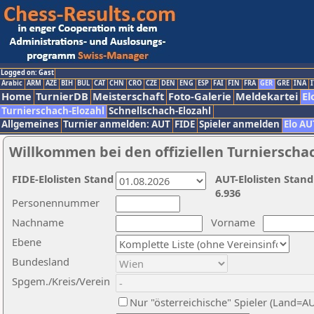
Logged on: Gast
Arabic
ARM
AZE
BIH
BUL
CAT
CHN
CRO
CZE
DEN
ENG
ESP
FAI
FIN
FRA
GER
GRE
INA
I
Home
TurnierDB
Meisterschaft
Foto-Galerie
Meldekartei
El
Turnierschach-Elozahl
Schnellschach-Elozahl
Allgemeines
Turnier anmelden: AUT
FIDE
Spieler anmelden
Elo AU
Willkommen bei den offiziellen Turnierscha
FIDE-Elolisten Stand
AUT-Elolisten Stand
6.936
Personennummer
Nachname
Vorname
Ebene
Bundesland
Spgem./Kreis/Verein
Nur "österreichische" Spieler (Land=A