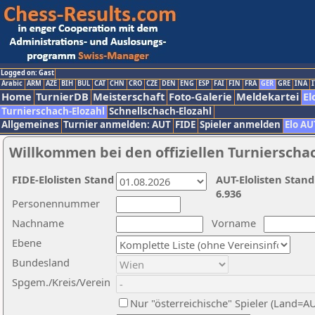
Logged on: Gast
Arabic
ARM
AZE
BIH
BUL
CAT
CHN
CRO
CZE
DEN
ENG
ESP
FAI
FIN
FRA
GER
GRE
INA
I
Home
TurnierDB
Meisterschaft
Foto-Galerie
Meldekartei
El
Turnierschach-Elozahl
Schnellschach-Elozahl
Allgemeines
Turnier anmelden: AUT
FIDE
Spieler anmelden
Elo AU
Willkommen bei den offiziellen Turnierscha
FIDE-Elolisten Stand
AUT-Elolisten Stand
6.936
Personennummer
Nachname
Vorname
Ebene
Bundesland
Spgem./Kreis/Verein
Nur "österreichische" Spieler (Land=A