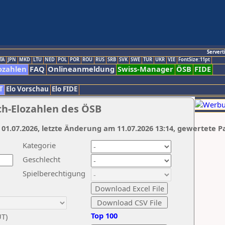
Servert
TA
JPN
MKD
LTU
NED
POL
POR
ROU
RUS
SRB
SVK
SWE
TUR
UKR
VIE
FontSize:11pt
ozahlen
FAQ
Onlineanmeldung
Swiss-Manager
ÖSB
FIDE
T
Elo Vorschau
Elo FIDE
ch-Elozahlen des ÖSB
 01.07.2026, letzte Änderung am 11.07.2026 13:14, gewertete P
Kategorie
Geschlecht
Spielberechtigung
Top 100
UT)