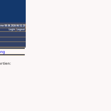
ime 08.08.2026 06:52:25
Login
Logout
artien: