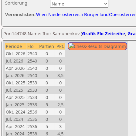
Sortierung
Vereinslisten:
Wien
Niederösterreich
Burgenland
Oberösterrei
Pnr:144748 Name: Ihor Samunenkov (
Grafik Elo-Zeitreihe
,
Graf
Periode
Elo
Partien
Pkt.
Okt. 2026
2540
0
0
Jul. 2026
2540
0
0
Apr. 2026
2540
0
0
Jan. 2026
2540
5
3,5
Okt. 2025
2533
0
0
Jul. 2025
2533
0
0
Apr. 2025
2533
0
0
Jan. 2025
2533
5
2,5
Okt. 2024
2536
0
0
Jul. 2024
2536
0
0
Apr. 2024
2536
5
3
Jan. 2024
2538
6
4,5