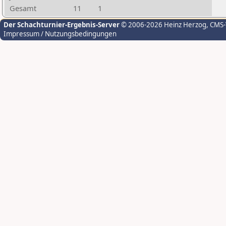
Gesamt
11
1
Der Schachturnier-Ergebnis-Server
© 2006-2026 Heinz Herzog
, CMS
Impressum / Nutzungsbedingungen