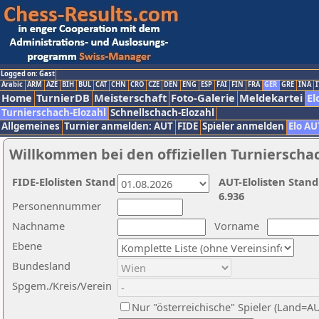
Logged on: Gast
Arabic
ARM
AZE
BIH
BUL
CAT
CHN
CRO
CZE
DEN
ENG
ESP
FAI
FIN
FRA
GER
GRE
INA
I
Home
TurnierDB
Meisterschaft
Foto-Galerie
Meldekartei
El
Turnierschach-Elozahl
Schnellschach-Elozahl
Allgemeines
Turnier anmelden: AUT
FIDE
Spieler anmelden
Elo AU
Willkommen bei den offiziellen Turnierscha
FIDE-Elolisten Stand
AUT-Elolisten Stand
6.936
Personennummer
Nachname
Vorname
Ebene
Bundesland
Spgem./Kreis/Verein
Nur "österreichische" Spieler (Land=A