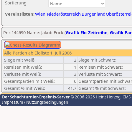
Sortierung
Vereinslisten:
Wien
Niederösterreich
Burgenland
Oberösterrei
Pnr:144690 Name: Jakob Frick (
Grafik Elo-Zeitreihe
,
Grafik Par
Alle Partien ab Eloliste 1. Juli 2006
Siege mit Weiß:
2
Siege mit Schwarz:
Remisen mit Weiß:
1
Remisen mit Schwarz:
Verluste mit Weiß:
3
Verluste mit Schwarz:
Gesamtpartien mit Weiß:
6
Gesamtpartien mit Schwar
Gesamt % mit Weiß:
41,7
Gesamt % mit Schwarz:
Der Schachturnier-Ergebnis-Server
© 2006-2026 Heinz Herzog
, CMS
Impressum / Nutzungsbedingungen