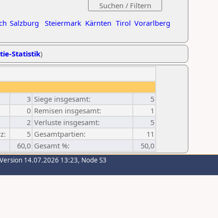
ch
Salzburg
Steiermark
Kärnten
Tirol
Vorarlberg
tie-Statistik
)
3
Siege insgesamt:
5
0
Remisen insgesamt:
1
2
Verluste insgesamt:
5
z:
5
Gesamtpartien:
11
60,0
Gesamt %:
50,0
-Version 14.07.2026 13:23, Node S3