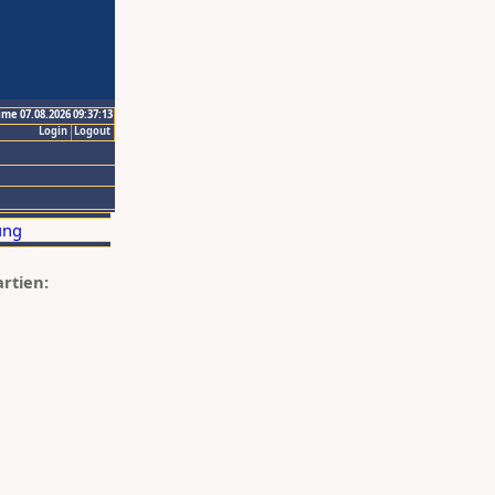
ime 07.08.2026 09:37:13
Login
Logout
artien: