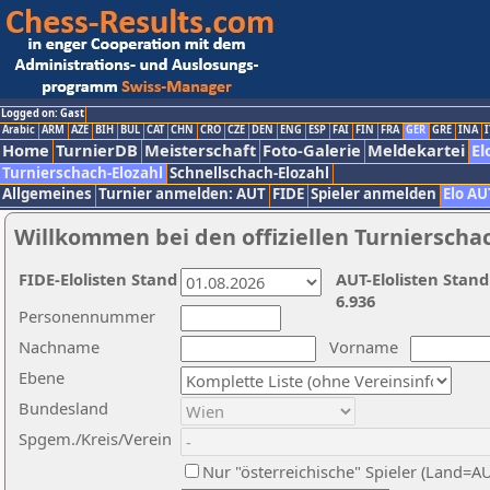
Logged on: Gast
Arabic
ARM
AZE
BIH
BUL
CAT
CHN
CRO
CZE
DEN
ENG
ESP
FAI
FIN
FRA
GER
GRE
INA
I
Home
TurnierDB
Meisterschaft
Foto-Galerie
Meldekartei
El
Turnierschach-Elozahl
Schnellschach-Elozahl
Allgemeines
Turnier anmelden: AUT
FIDE
Spieler anmelden
Elo AU
Willkommen bei den offiziellen Turnierscha
FIDE-Elolisten Stand
AUT-Elolisten Stand
6.936
Personennummer
Nachname
Vorname
Ebene
Bundesland
Spgem./Kreis/Verein
Nur "österreichische" Spieler (Land=A