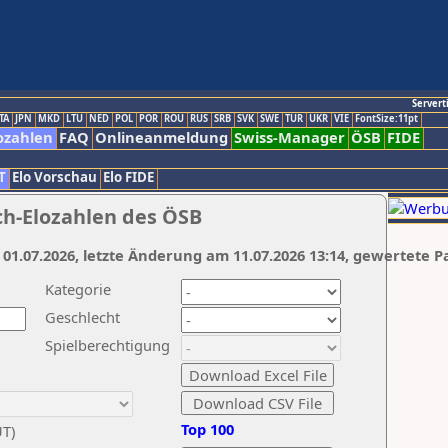
Servert
TA
JPN
MKD
LTU
NED
POL
POR
ROU
RUS
SRB
SVK
SWE
TUR
UKR
VIE
FontSize:11pt
ozahlen
FAQ
Onlineanmeldung
Swiss-Manager
ÖSB
FIDE
T
Elo Vorschau
Elo FIDE
ch-Elozahlen des ÖSB
 01.07.2026, letzte Änderung am 11.07.2026 13:14, gewertete P
Kategorie
Geschlecht
Spielberechtigung
Top 100
UT)