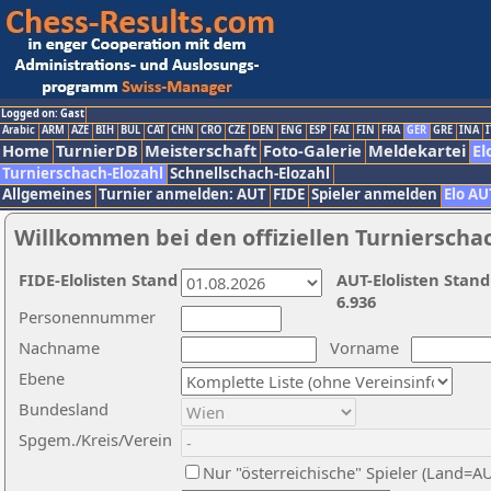
Logged on: Gast
Arabic
ARM
AZE
BIH
BUL
CAT
CHN
CRO
CZE
DEN
ENG
ESP
FAI
FIN
FRA
GER
GRE
INA
I
Home
TurnierDB
Meisterschaft
Foto-Galerie
Meldekartei
El
Turnierschach-Elozahl
Schnellschach-Elozahl
Allgemeines
Turnier anmelden: AUT
FIDE
Spieler anmelden
Elo AU
Willkommen bei den offiziellen Turnierscha
FIDE-Elolisten Stand
AUT-Elolisten Stand
6.936
Personennummer
Nachname
Vorname
Ebene
Bundesland
Spgem./Kreis/Verein
Nur "österreichische" Spieler (Land=A