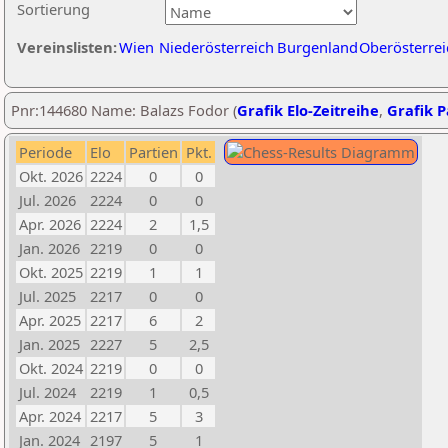
Sortierung
Vereinslisten:
Wien
Niederösterreich
Burgenland
Oberösterrei
Pnr:144680 Name: Balazs Fodor (
Grafik Elo-Zeitreihe
,
Grafik P
Periode
Elo
Partien
Pkt.
Okt. 2026
2224
0
0
Jul. 2026
2224
0
0
Apr. 2026
2224
2
1,5
Jan. 2026
2219
0
0
Okt. 2025
2219
1
1
Jul. 2025
2217
0
0
Apr. 2025
2217
6
2
Jan. 2025
2227
5
2,5
Okt. 2024
2219
0
0
Jul. 2024
2219
1
0,5
Apr. 2024
2217
5
3
Jan. 2024
2197
5
1