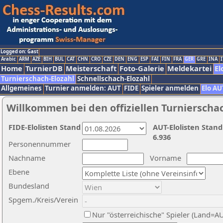
Logged on: Gast
Arabic
ARM
AZE
BIH
BUL
CAT
CHN
CRO
CZE
DEN
ENG
ESP
FAI
FIN
FRA
GER
GRE
INA
I
Home
TurnierDB
Meisterschaft
Foto-Galerie
Meldekartei
El
Turnierschach-Elozahl
Schnellschach-Elozahl
Allgemeines
Turnier anmelden: AUT
FIDE
Spieler anmelden
Elo AU
Willkommen bei den offiziellen Turnierscha
FIDE-Elolisten Stand
AUT-Elolisten Stand
6.936
Personennummer
Nachname
Vorname
Ebene
Bundesland
Spgem./Kreis/Verein
Nur "österreichische" Spieler (Land=A