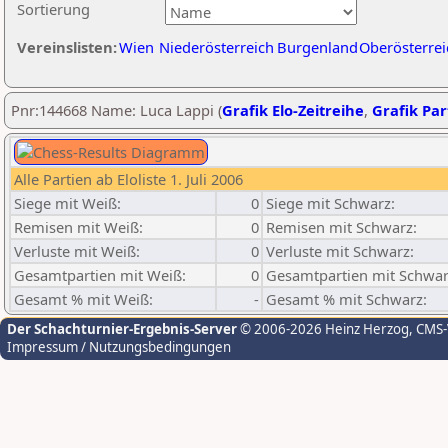
Sortierung
Vereinslisten:
Wien
Niederösterreich
Burgenland
Oberösterrei
Pnr:144668 Name: Luca Lappi (
Grafik Elo-Zeitreihe
,
Grafik Part
Alle Partien ab Eloliste 1. Juli 2006
Siege mit Weiß:
0
Siege mit Schwarz:
Remisen mit Weiß:
0
Remisen mit Schwarz:
Verluste mit Weiß:
0
Verluste mit Schwarz:
Gesamtpartien mit Weiß:
0
Gesamtpartien mit Schwar
Gesamt % mit Weiß:
-
Gesamt % mit Schwarz:
Der Schachturnier-Ergebnis-Server
© 2006-2026 Heinz Herzog
, CMS
Impressum / Nutzungsbedingungen