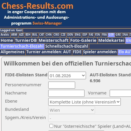
Logged on: Gast
Arabic
ARM
AZE
BIH
BUL
CAT
CHN
CRO
CZE
DEN
ENG
ESP
FAI
FIN
FRA
GER
GRE
INA
I
Home
TurnierDB
Meisterschaft
Foto-Galerie
Meldekartei
El
Turnierschach-Elozahl
Schnellschach-Elozahl
Allgemeines
Turnier anmelden: AUT
FIDE
Spieler anmelden
Elo AU
Willkommen bei den offiziellen Turnierscha
FIDE-Elolisten Stand
AUT-Elolisten Stand
6.936
Personennummer
Nachname
Vorname
Ebene
Bundesland
Spgem./Kreis/Verein
Nur "österreichische" Spieler (Land=A