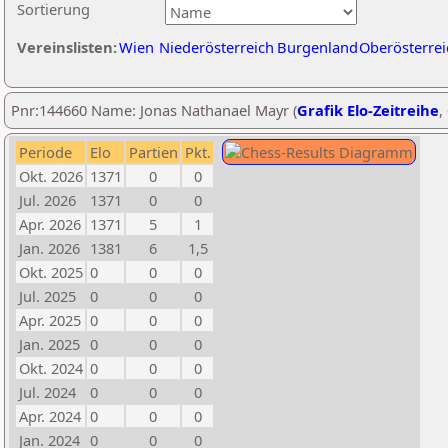
Sortierung
Vereinslisten:
Wien
Niederösterreich
Burgenland
Oberösterrei
Pnr:144660 Name: Jonas Nathanael Mayr (
Grafik Elo-Zeitreihe
,
Periode
Elo
Partien
Pkt.
Okt. 2026
1371
0
0
Jul. 2026
1371
0
0
Apr. 2026
1371
5
1
Jan. 2026
1381
6
1,5
Okt. 2025
0
0
0
Jul. 2025
0
0
0
Apr. 2025
0
0
0
Jan. 2025
0
0
0
Okt. 2024
0
0
0
Jul. 2024
0
0
0
Apr. 2024
0
0
0
Jan. 2024
0
0
0