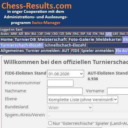
Logged on: Gast
Arabic
ARM
AZE
BIH
BUL
CAT
CHN
CRO
CZE
DEN
ENG
ESP
FAI
FIN
FRA
GER
GRE
INA
I
Home
TurnierDB
Meisterschaft
Foto-Galerie
Meldekartei
El
Turnierschach-Elozahl
Schnellschach-Elozahl
Allgemeines
Turnier anmelden: AUT
FIDE
Spieler anmelden
Elo AU
Willkommen bei den offiziellen Turnierscha
FIDE-Elolisten Stand
AUT-Elolisten Stand
6.936
Personennummer
Nachname
Vorname
Ebene
Bundesland
Spgem./Kreis/Verein
Nur "österreichische" Spieler (Land=A