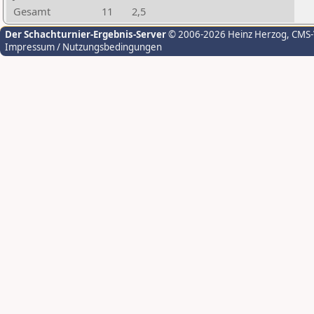
Gesamt
11
2,5
Der Schachturnier-Ergebnis-Server
© 2006-2026 Heinz Herzog
, CMS
Impressum / Nutzungsbedingungen