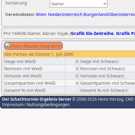
Sortierung
Vereinslisten:
Wien
Niederösterreich
Burgenland
Oberösterrei
Pnr:144636 Name: Adrian Vojak (
Grafik Elo-Zeitreihe
,
Grafik Pa
Alle Partien ab Eloliste 1. Juli 2006
Siege mit Weiß:
0
Siege mit Schwarz:
Remisen mit Weiß:
0
Remisen mit Schwarz:
Verluste mit Weiß:
0
Verluste mit Schwarz:
Gesamtpartien mit Weiß:
0
Gesamtpartien mit Schwar
Gesamt % mit Weiß:
-
Gesamt % mit Schwarz:
Der Schachturnier-Ergebnis-Server
© 2006-2026 Heinz Herzog
, CMS
Impressum / Nutzungsbedingungen