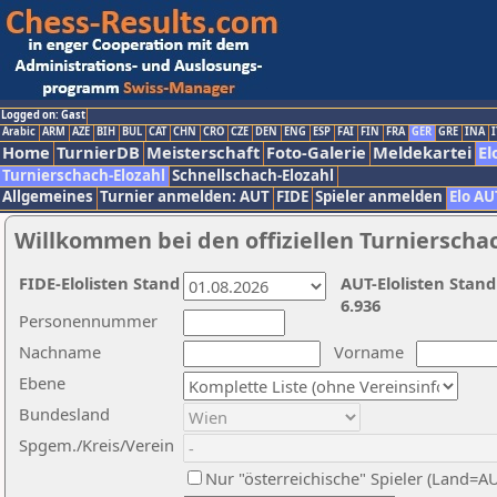
Logged on: Gast
Arabic
ARM
AZE
BIH
BUL
CAT
CHN
CRO
CZE
DEN
ENG
ESP
FAI
FIN
FRA
GER
GRE
INA
I
Home
TurnierDB
Meisterschaft
Foto-Galerie
Meldekartei
El
Turnierschach-Elozahl
Schnellschach-Elozahl
Allgemeines
Turnier anmelden: AUT
FIDE
Spieler anmelden
Elo AU
Willkommen bei den offiziellen Turnierscha
FIDE-Elolisten Stand
AUT-Elolisten Stand
6.936
Personennummer
Nachname
Vorname
Ebene
Bundesland
Spgem./Kreis/Verein
Nur "österreichische" Spieler (Land=A