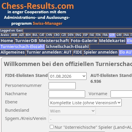
Logged on: Gast
Arabic
ARM
AZE
BIH
BUL
CAT
CHN
CRO
CZE
DEN
ENG
ESP
FAI
FIN
FRA
GER
GRE
INA
I
Home
TurnierDB
Meisterschaft
Foto-Galerie
Meldekartei
El
Turnierschach-Elozahl
Schnellschach-Elozahl
Allgemeines
Turnier anmelden: AUT
FIDE
Spieler anmelden
Elo AU
Willkommen bei den offiziellen Turnierscha
FIDE-Elolisten Stand
AUT-Elolisten Stand
6.936
Personennummer
Nachname
Vorname
Ebene
Bundesland
Spgem./Kreis/Verein
Nur "österreichische" Spieler (Land=A