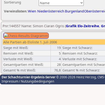
Sortierung
Vereinslisten:
Wien
Niederösterreich
Burgenland
Oberösterrei
Pnr:144557 Name: Simon Ciaran Ogris (
Grafik Elo-Zeitreihe
,
Gr
Alle Partien ab Eloliste 1. Juli 2006
Siege mit Weiß:
19
Siege mit Schwarz:
Remisen mit Weiß:
5
Remisen mit Schwarz:
Verluste mit Weiß:
4
Verluste mit Schwarz:
Gesamtpartien mit Weiß:
28
Gesamtpartien mit Schwar
Gesamt % mit Weiß:
76,8
Gesamt % mit Schwarz:
Der Schachturnier-Ergebnis-Server
© 2006-2026 Heinz Herzog
, CMS
Impressum / Nutzungsbedingungen