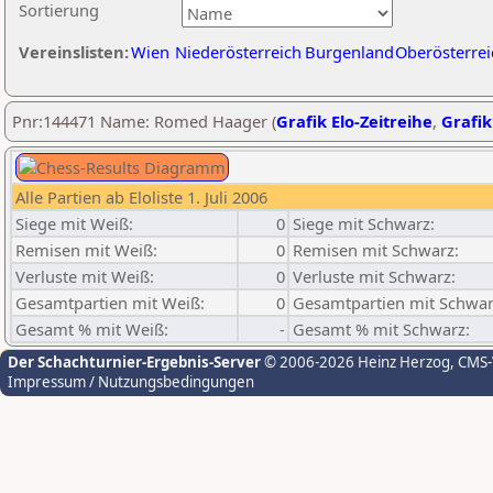
Sortierung
Vereinslisten:
Wien
Niederösterreich
Burgenland
Oberösterrei
Pnr:144471 Name: Romed Haager (
Grafik Elo-Zeitreihe
,
Grafik
Alle Partien ab Eloliste 1. Juli 2006
Siege mit Weiß:
0
Siege mit Schwarz:
Remisen mit Weiß:
0
Remisen mit Schwarz:
Verluste mit Weiß:
0
Verluste mit Schwarz:
Gesamtpartien mit Weiß:
0
Gesamtpartien mit Schwar
Gesamt % mit Weiß:
-
Gesamt % mit Schwarz:
Der Schachturnier-Ergebnis-Server
© 2006-2026 Heinz Herzog
, CMS
Impressum / Nutzungsbedingungen