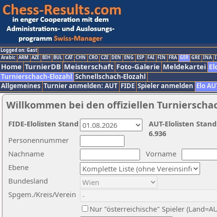
Logged on: Gast
Arabic
ARM
AZE
BIH
BUL
CAT
CHN
CRO
CZE
DEN
ENG
ESP
FAI
FIN
FRA
GER
GRE
INA
I
Home
TurnierDB
Meisterschaft
Foto-Galerie
Meldekartei
El
Turnierschach-Elozahl
Schnellschach-Elozahl
Allgemeines
Turnier anmelden: AUT
FIDE
Spieler anmelden
Elo AU
Willkommen bei den offiziellen Turnierscha
FIDE-Elolisten Stand
AUT-Elolisten Stand
6.936
Personennummer
Nachname
Vorname
Ebene
Bundesland
Spgem./Kreis/Verein
Nur "österreichische" Spieler (Land=A