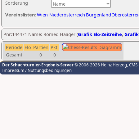
Sortierung
Vereinslisten:
Wien
Niederösterreich
Burgenland
Oberösterrei
Pnr:144471 Name: Romed Haager (
Grafik Elo-Zeitreihe
,
Grafik
Periode
Elo
Partien
Pkt.
Gesamt
0
0
Der Schachturnier-Ergebnis-Server
© 2006-2026 Heinz Herzog
, CMS
Impressum / Nutzungsbedingungen