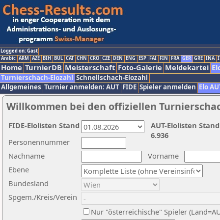
Logged on: Gast
Arabic
ARM
AZE
BIH
BUL
CAT
CHN
CRO
CZE
DEN
ENG
ESP
FAI
FIN
FRA
GER
GRE
INA
I
Home
TurnierDB
Meisterschaft
Foto-Galerie
Meldekartei
El
Turnierschach-Elozahl
Schnellschach-Elozahl
Allgemeines
Turnier anmelden: AUT
FIDE
Spieler anmelden
Elo AU
Willkommen bei den offiziellen Turnierscha
FIDE-Elolisten Stand
AUT-Elolisten Stand
6.936
Personennummer
Nachname
Vorname
Ebene
Bundesland
Spgem./Kreis/Verein
Nur "österreichische" Spieler (Land=A