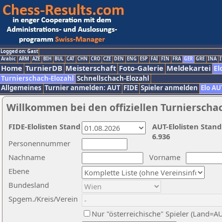
Logged on: Gast
Arabic
ARM
AZE
BIH
BUL
CAT
CHN
CRO
CZE
DEN
ENG
ESP
FAI
FIN
FRA
GER
GRE
INA
I
Home
TurnierDB
Meisterschaft
Foto-Galerie
Meldekartei
El
Turnierschach-Elozahl
Schnellschach-Elozahl
Allgemeines
Turnier anmelden: AUT
FIDE
Spieler anmelden
Elo AU
Willkommen bei den offiziellen Turnierscha
FIDE-Elolisten Stand
AUT-Elolisten Stand
6.936
Personennummer
Nachname
Vorname
Ebene
Bundesland
Spgem./Kreis/Verein
Nur "österreichische" Spieler (Land=A