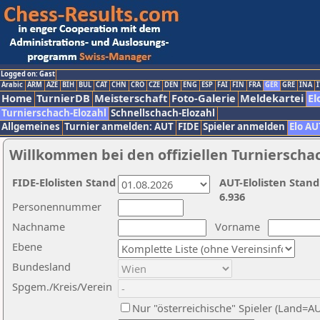
Logged on: Gast
Arabic
ARM
AZE
BIH
BUL
CAT
CHN
CRO
CZE
DEN
ENG
ESP
FAI
FIN
FRA
GER
GRE
INA
I
Home
TurnierDB
Meisterschaft
Foto-Galerie
Meldekartei
El
Turnierschach-Elozahl
Schnellschach-Elozahl
Allgemeines
Turnier anmelden: AUT
FIDE
Spieler anmelden
Elo AU
Willkommen bei den offiziellen Turnierscha
FIDE-Elolisten Stand
AUT-Elolisten Stand
6.936
Personennummer
Nachname
Vorname
Ebene
Bundesland
Spgem./Kreis/Verein
Nur "österreichische" Spieler (Land=A