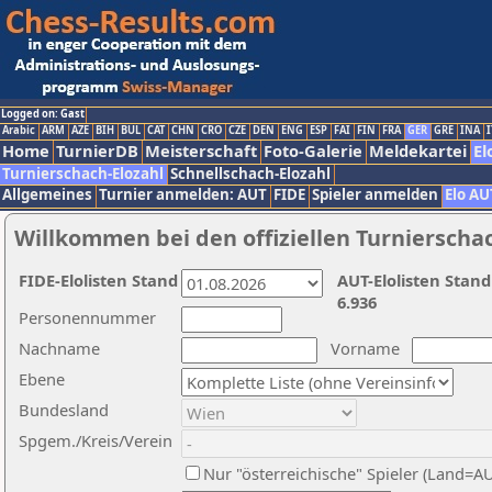
Logged on: Gast
Arabic
ARM
AZE
BIH
BUL
CAT
CHN
CRO
CZE
DEN
ENG
ESP
FAI
FIN
FRA
GER
GRE
INA
I
Home
TurnierDB
Meisterschaft
Foto-Galerie
Meldekartei
El
Turnierschach-Elozahl
Schnellschach-Elozahl
Allgemeines
Turnier anmelden: AUT
FIDE
Spieler anmelden
Elo AU
Willkommen bei den offiziellen Turnierscha
FIDE-Elolisten Stand
AUT-Elolisten Stand
6.936
Personennummer
Nachname
Vorname
Ebene
Bundesland
Spgem./Kreis/Verein
Nur "österreichische" Spieler (Land=A