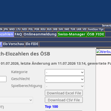
Servert
TA
JPN
MKD
LTU
NED
POL
POR
ROU
RUS
SRB
SVK
SWE
TUR
UKR
VIE
FontSize:11pt
ozahlen
FAQ
Onlineanmeldung
Swiss-Manager
ÖSB
FIDE
T
Elo Vorschau
Elo FIDE
ch-Elozahlen des ÖSB
 01.07.2026, letzte Änderung am 11.07.2026 13:14, gewertete P
Kategorie
Geschlecht
Spielberechtigung
Top 100
UT)