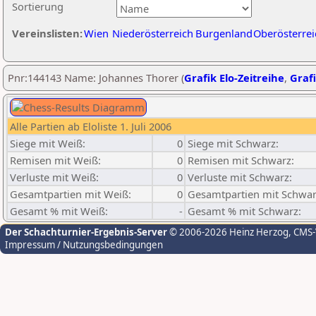
Sortierung
Vereinslisten:
Wien
Niederösterreich
Burgenland
Oberösterrei
Pnr:144143 Name: Johannes Thorer (
Grafik Elo-Zeitreihe
,
Grafi
Alle Partien ab Eloliste 1. Juli 2006
Siege mit Weiß:
0
Siege mit Schwarz:
Remisen mit Weiß:
0
Remisen mit Schwarz:
Verluste mit Weiß:
0
Verluste mit Schwarz:
Gesamtpartien mit Weiß:
0
Gesamtpartien mit Schwar
Gesamt % mit Weiß:
-
Gesamt % mit Schwarz:
Der Schachturnier-Ergebnis-Server
© 2006-2026 Heinz Herzog
, CMS
Impressum / Nutzungsbedingungen