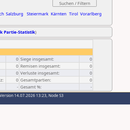
ch
Salzburg
Steiermark
Kärnten
Tirol
Vorarlberg
k Partie-Statistik
)
0
Siege insgesamt:
0
0
Remisen insgesamt:
0
0
Verluste insgesamt:
0
z:
0
Gesamtpartien:
0
-
Gesamt %:
-
-Version 14.07.2026 13:23, Node S3