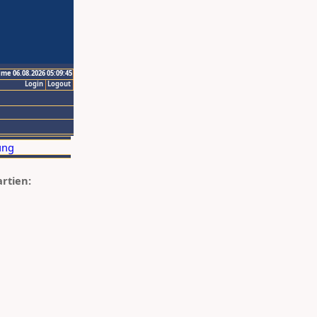
ime 06.08.2026 05:09:45
Login
Logout
artien: