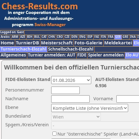
Logged on: Gast
Arabic
ARM
AZE
BIH
BUL
CAT
CHN
CRO
CZE
DEN
ENG
ESP
FAI
FIN
FRA
GER
GRE
INA
I
Home
TurnierDB
Meisterschaft
Foto-Galerie
Meldekartei
El
Turnierschach-Elozahl
Schnellschach-Elozahl
Allgemeines
Turnier anmelden: AUT
FIDE
Spieler anmelden
Elo AU
Willkommen bei den offiziellen Turnierscha
FIDE-Elolisten Stand
AUT-Elolisten Stand
6.936
Personennummer
Nachname
Vorname
Ebene
Bundesland
Spgem./Kreis/Verein
Nur "österreichische" Spieler (Land=A