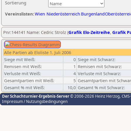
Sortierung
Vereinslisten:
Wien
Niederösterreich
Burgenland
Oberösterrei
Pnr:144141 Name: Cedric Strolz (
Grafik Elo-Zeitreihe
,
Grafik Pa
Alle Partien ab Eloliste 1. Juli 2006
Siege mit Weiß:
0
Siege mit Schwarz:
Remisen mit Weiß:
1
Remisen mit Schwarz:
Verluste mit Weiß:
4
Verluste mit Schwarz:
Gesamtpartien mit Weiß:
5
Gesamtpartien mit Schwar
Gesamt % mit Weiß:
10,0
Gesamt % mit Schwarz:
Der Schachturnier-Ergebnis-Server
© 2006-2026 Heinz Herzog
, CMS
Impressum / Nutzungsbedingungen