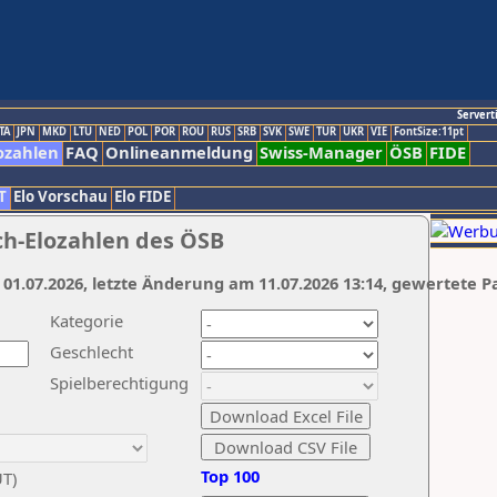
Servert
TA
JPN
MKD
LTU
NED
POL
POR
ROU
RUS
SRB
SVK
SWE
TUR
UKR
VIE
FontSize:11pt
ozahlen
FAQ
Onlineanmeldung
Swiss-Manager
ÖSB
FIDE
T
Elo Vorschau
Elo FIDE
ch-Elozahlen des ÖSB
 01.07.2026, letzte Änderung am 11.07.2026 13:14, gewertete P
Kategorie
Geschlecht
Spielberechtigung
Top 100
UT)