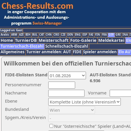
Logged on: Gast
Arabic
ARM
AZE
BIH
BUL
CAT
CHN
CRO
CZE
DEN
ENG
ESP
FAI
FIN
FRA
GER
GRE
INA
I
Home
TurnierDB
Meisterschaft
Foto-Galerie
Meldekartei
El
Turnierschach-Elozahl
Schnellschach-Elozahl
Allgemeines
Turnier anmelden: AUT
FIDE
Spieler anmelden
Elo AU
Willkommen bei den offiziellen Turnierscha
FIDE-Elolisten Stand
AUT-Elolisten Stand
6.936
Personennummer
Nachname
Vorname
Ebene
Bundesland
Spgem./Kreis/Verein
Nur "österreichische" Spieler (Land=A