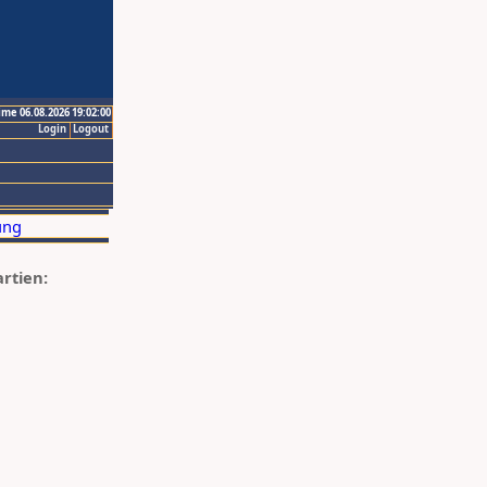
ime 06.08.2026 19:02:00
Login
Logout
artien: