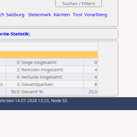
ch
Salzburg
Steiermark
Kärnten
Tirol
Vorarlberg
rtie-Statistik
)
0
Siege insgesamt:
0
3
Remisen insgesamt:
4
0
Verluste insgesamt:
4
z:
3
Gesamtpartien:
8
50,0
Gesamt %:
25,0
-Version 14.07.2026 13:23, Node S3