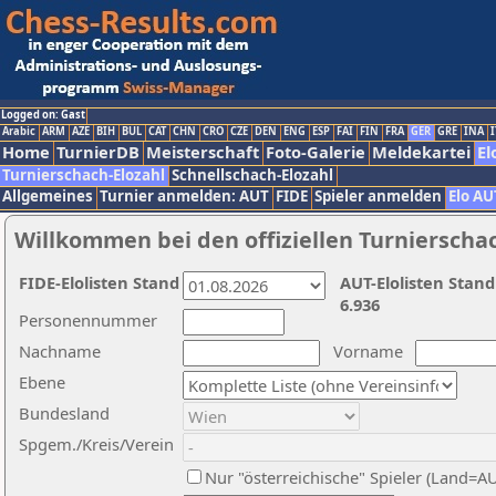
Logged on: Gast
Arabic
ARM
AZE
BIH
BUL
CAT
CHN
CRO
CZE
DEN
ENG
ESP
FAI
FIN
FRA
GER
GRE
INA
I
Home
TurnierDB
Meisterschaft
Foto-Galerie
Meldekartei
El
Turnierschach-Elozahl
Schnellschach-Elozahl
Allgemeines
Turnier anmelden: AUT
FIDE
Spieler anmelden
Elo AU
Willkommen bei den offiziellen Turnierscha
FIDE-Elolisten Stand
AUT-Elolisten Stand
6.936
Personennummer
Nachname
Vorname
Ebene
Bundesland
Spgem./Kreis/Verein
Nur "österreichische" Spieler (Land=A