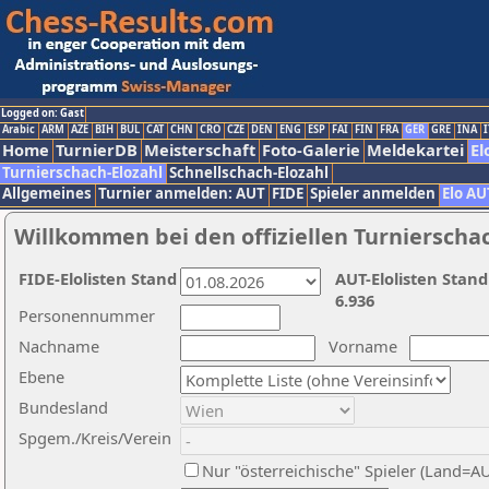
Logged on: Gast
Arabic
ARM
AZE
BIH
BUL
CAT
CHN
CRO
CZE
DEN
ENG
ESP
FAI
FIN
FRA
GER
GRE
INA
I
Home
TurnierDB
Meisterschaft
Foto-Galerie
Meldekartei
El
Turnierschach-Elozahl
Schnellschach-Elozahl
Allgemeines
Turnier anmelden: AUT
FIDE
Spieler anmelden
Elo AU
Willkommen bei den offiziellen Turnierscha
FIDE-Elolisten Stand
AUT-Elolisten Stand
6.936
Personennummer
Nachname
Vorname
Ebene
Bundesland
Spgem./Kreis/Verein
Nur "österreichische" Spieler (Land=A