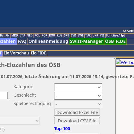
Servert
TA
JPN
MKD
LTU
NED
POL
POR
ROU
RUS
SRB
SVK
SWE
TUR
UKR
VIE
FontSize:11pt
ozahlen
FAQ
Onlineanmeldung
Swiss-Manager
ÖSB
FIDE
T
Elo Vorschau
Elo FIDE
ch-Elozahlen des ÖSB
 01.07.2026, letzte Änderung am 11.07.2026 13:14, gewertete P
Kategorie
Geschlecht
Spielberechtigung
Top 100
UT)