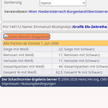
Sortierung
Vereinslisten:
Wien
Niederösterreich
Burgenland
Oberösterrei
Pnr:144112 Name: Emmanuil Mushynskyi (
Grafik Elo-Zeitreihe
Alle Partien ab Eloliste 1. Juli 2006
Siege mit Weiß:
22
Siege mit Schwarz:
Remisen mit Weiß:
11
Remisen mit Schwarz:
Verluste mit Weiß:
11
Verluste mit Schwarz:
Gesamtpartien mit Weiß:
44
Gesamtpartien mit Schwar
Gesamt % mit Weiß:
62,5
Gesamt % mit Schwarz:
Der Schachturnier-Ergebnis-Server
© 2006-2026 Heinz Herzog
, CMS
Impressum / Nutzungsbedingungen