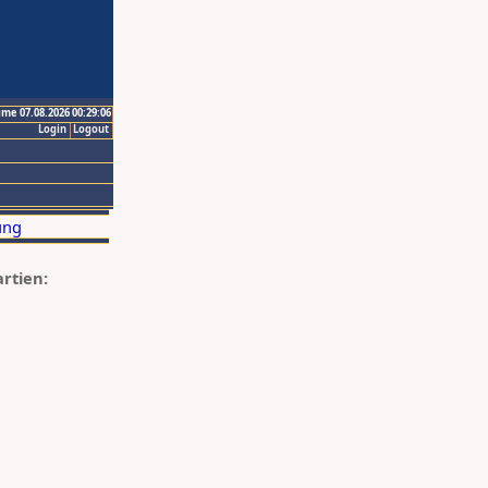
ime 07.08.2026 00:29:06
Login
Logout
artien: