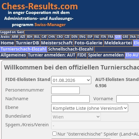
Logged on: Gast
Arabic
ARM
AZE
BIH
BUL
CAT
CHN
CRO
CZE
DEN
ENG
ESP
FAI
FIN
FRA
GER
GRE
INA
I
Home
TurnierDB
Meisterschaft
Foto-Galerie
Meldekartei
El
Turnierschach-Elozahl
Schnellschach-Elozahl
Allgemeines
Turnier anmelden: AUT
FIDE
Spieler anmelden
Elo AU
Willkommen bei den offiziellen Turnierscha
FIDE-Elolisten Stand
AUT-Elolisten Stand
6.936
Personennummer
Nachname
Vorname
Ebene
Bundesland
Spgem./Kreis/Verein
Nur "österreichische" Spieler (Land=A