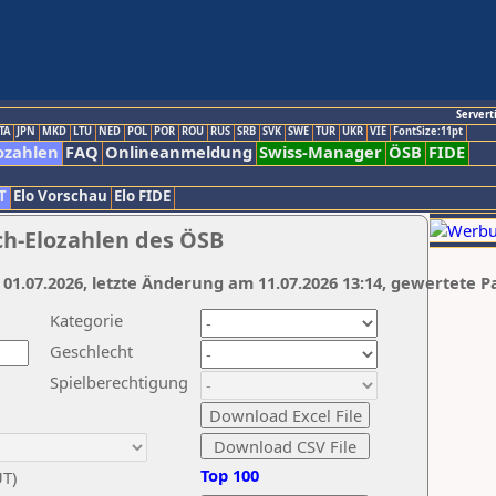
Servert
TA
JPN
MKD
LTU
NED
POL
POR
ROU
RUS
SRB
SVK
SWE
TUR
UKR
VIE
FontSize:11pt
ozahlen
FAQ
Onlineanmeldung
Swiss-Manager
ÖSB
FIDE
T
Elo Vorschau
Elo FIDE
ch-Elozahlen des ÖSB
 01.07.2026, letzte Änderung am 11.07.2026 13:14, gewertete P
Kategorie
Geschlecht
Spielberechtigung
Top 100
UT)