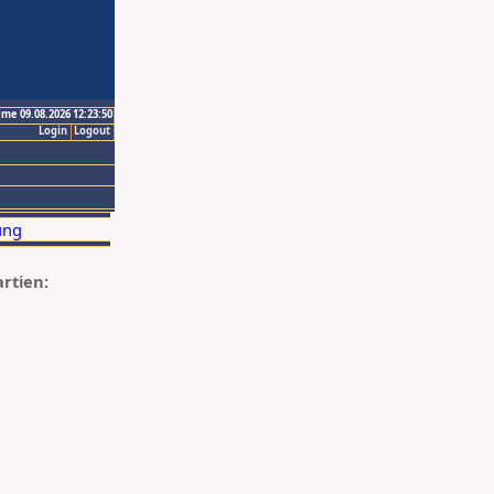
ime 09.08.2026 12:23:50
Login
Logout
artien: