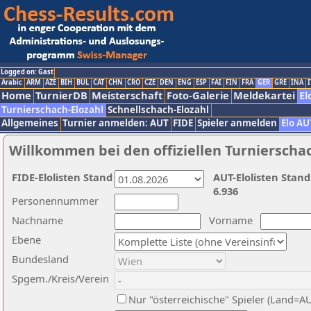
Logged on: Gast
Arabic
ARM
AZE
BIH
BUL
CAT
CHN
CRO
CZE
DEN
ENG
ESP
FAI
FIN
FRA
GER
GRE
INA
I
Home
TurnierDB
Meisterschaft
Foto-Galerie
Meldekartei
El
Turnierschach-Elozahl
Schnellschach-Elozahl
Allgemeines
Turnier anmelden: AUT
FIDE
Spieler anmelden
Elo AU
Willkommen bei den offiziellen Turnierscha
FIDE-Elolisten Stand
AUT-Elolisten Stand
6.936
Personennummer
Nachname
Vorname
Ebene
Bundesland
Spgem./Kreis/Verein
Nur "österreichische" Spieler (Land=A