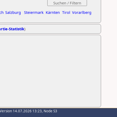
ch
Salzburg
Steiermark
Kärnten
Tirol
Vorarlberg
rtie-Statistik
)
-Version 14.07.2026 13:23, Node S3