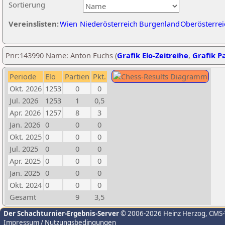
Sortierung
Vereinslisten:
Wien
Niederösterreich
Burgenland
Oberösterrei
Pnr:143990 Name: Anton Fuchs (
Grafik Elo-Zeitreihe
,
Grafik Pa
Periode
Elo
Partien
Pkt.
Okt. 2026
1253
0
0
Jul. 2026
1253
1
0,5
Apr. 2026
1257
8
3
Jan. 2026
0
0
0
Okt. 2025
0
0
0
Jul. 2025
0
0
0
Apr. 2025
0
0
0
Jan. 2025
0
0
0
Okt. 2024
0
0
0
Gesamt
9
3,5
Der Schachturnier-Ergebnis-Server
© 2006-2026 Heinz Herzog
, CMS
Impressum / Nutzungsbedingungen