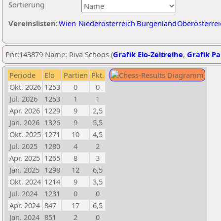
Sortierung
Vereinslisten:
Wien
Niederösterreich
Burgenland
Oberösterrei
Pnr:143879 Name: Riva Schoos (
Grafik Elo-Zeitreihe
,
Grafik Par
Periode
Elo
Partien
Pkt.
Okt. 2026
1253
0
0
Jul. 2026
1253
1
1
Apr. 2026
1229
9
2,5
Jan. 2026
1326
9
5,5
Okt. 2025
1271
10
4,5
Jul. 2025
1280
4
2
Apr. 2025
1265
8
3
Jan. 2025
1298
12
6,5
Okt. 2024
1214
9
3,5
Jul. 2024
1231
0
0
Apr. 2024
847
17
6,5
Jan. 2024
851
2
0