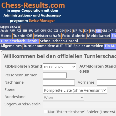
Logged on: Gast
Arabic
ARM
AZE
BIH
BUL
CAT
CHN
CRO
CZE
DEN
ENG
ESP
FAI
FIN
FRA
GER
GRE
INA
I
Home
TurnierDB
Meisterschaft
Foto-Galerie
Meldekartei
El
Turnierschach-Elozahl
Schnellschach-Elozahl
Allgemeines
Turnier anmelden: AUT
FIDE
Spieler anmelden
Elo AU
Willkommen bei den offiziellen Turnierscha
FIDE-Elolisten Stand
AUT-Elolisten Stand
6.936
Personennummer
Nachname
Vorname
Ebene
Bundesland
Spgem./Kreis/Verein
Nur "österreichische" Spieler (Land=A