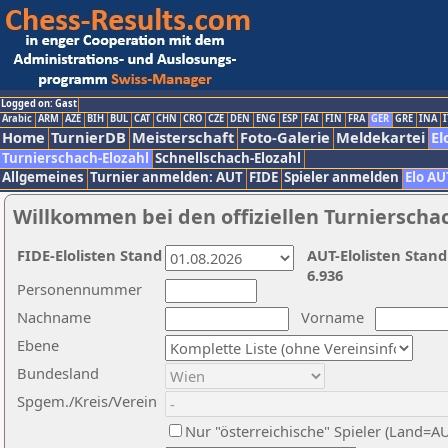
Logged on: Gast
Arabic
ARM
AZE
BIH
BUL
CAT
CHN
CRO
CZE
DEN
ENG
ESP
FAI
FIN
FRA
GER
GRE
INA
I
Home
TurnierDB
Meisterschaft
Foto-Galerie
Meldekartei
El
Turnierschach-Elozahl
Schnellschach-Elozahl
Allgemeines
Turnier anmelden: AUT
FIDE
Spieler anmelden
Elo AU
Willkommen bei den offiziellen Turnierscha
FIDE-Elolisten Stand
AUT-Elolisten Stand
6.936
Personennummer
Nachname
Vorname
Ebene
Bundesland
Spgem./Kreis/Verein
Nur "österreichische" Spieler (Land=A