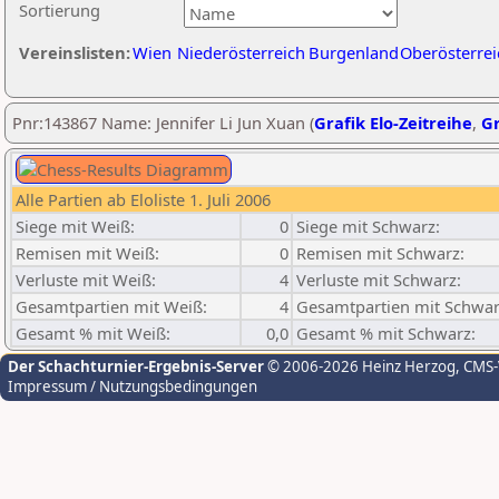
Sortierung
Vereinslisten:
Wien
Niederösterreich
Burgenland
Oberösterrei
Pnr:143867 Name: Jennifer Li Jun Xuan (
Grafik Elo-Zeitreihe
,
Gr
Alle Partien ab Eloliste 1. Juli 2006
Siege mit Weiß:
0
Siege mit Schwarz:
Remisen mit Weiß:
0
Remisen mit Schwarz:
Verluste mit Weiß:
4
Verluste mit Schwarz:
Gesamtpartien mit Weiß:
4
Gesamtpartien mit Schwar
Gesamt % mit Weiß:
0,0
Gesamt % mit Schwarz:
Der Schachturnier-Ergebnis-Server
© 2006-2026 Heinz Herzog
, CMS
Impressum / Nutzungsbedingungen