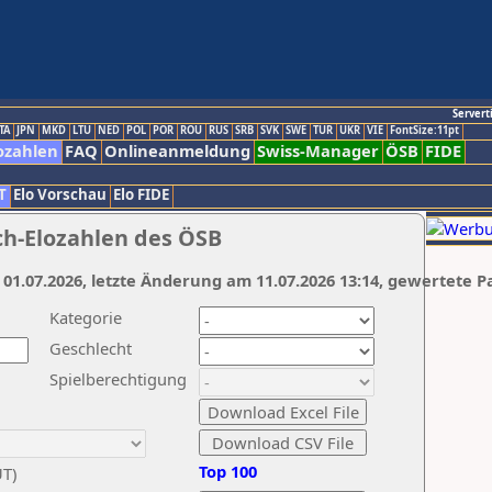
Servert
TA
JPN
MKD
LTU
NED
POL
POR
ROU
RUS
SRB
SVK
SWE
TUR
UKR
VIE
FontSize:11pt
ozahlen
FAQ
Onlineanmeldung
Swiss-Manager
ÖSB
FIDE
T
Elo Vorschau
Elo FIDE
ch-Elozahlen des ÖSB
 01.07.2026, letzte Änderung am 11.07.2026 13:14, gewertete P
Kategorie
Geschlecht
Spielberechtigung
Top 100
UT)