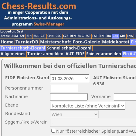
Logged on: Gast
Arabic
ARM
AZE
BIH
BUL
CAT
CHN
CRO
CZE
DEN
ENG
ESP
FAI
FIN
FRA
GER
GRE
INA
I
Home
TurnierDB
Meisterschaft
Foto-Galerie
Meldekartei
El
Turnierschach-Elozahl
Schnellschach-Elozahl
Allgemeines
Turnier anmelden: AUT
FIDE
Spieler anmelden
Elo AU
Willkommen bei den offiziellen Turnierscha
FIDE-Elolisten Stand
AUT-Elolisten Stand
6.936
Personennummer
Nachname
Vorname
Ebene
Bundesland
Spgem./Kreis/Verein
Nur "österreichische" Spieler (Land=A