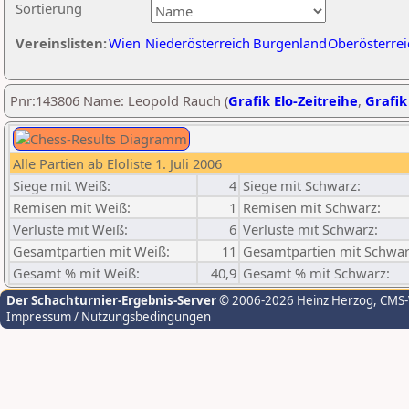
Sortierung
Vereinslisten:
Wien
Niederösterreich
Burgenland
Oberösterrei
Pnr:143806 Name: Leopold Rauch (
Grafik Elo-Zeitreihe
,
Grafik
Alle Partien ab Eloliste 1. Juli 2006
Siege mit Weiß:
4
Siege mit Schwarz:
Remisen mit Weiß:
1
Remisen mit Schwarz:
Verluste mit Weiß:
6
Verluste mit Schwarz:
Gesamtpartien mit Weiß:
11
Gesamtpartien mit Schwar
Gesamt % mit Weiß:
40,9
Gesamt % mit Schwarz:
Der Schachturnier-Ergebnis-Server
© 2006-2026 Heinz Herzog
, CMS
Impressum / Nutzungsbedingungen