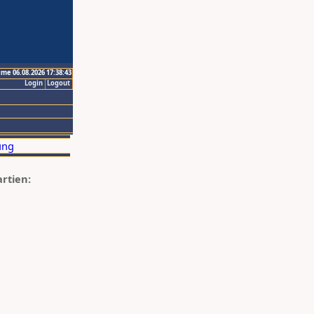
ime 06.08.2026 17:38:43
Login
Logout
artien: