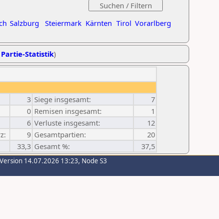
ch
Salzburg
Steiermark
Kärnten
Tirol
Vorarlberg
 Partie-Statistik
)
3
Siege insgesamt:
7
0
Remisen insgesamt:
1
6
Verluste insgesamt:
12
z:
9
Gesamtpartien:
20
33,3
Gesamt %:
37,5
-Version 14.07.2026 13:23, Node S3