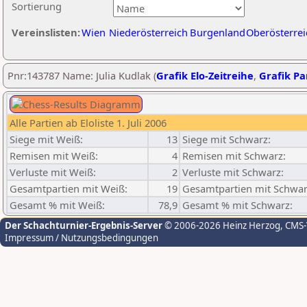
Sortierung
Vereinslisten:
Wien
Niederösterreich
Burgenland
Oberösterrei
Pnr:143787 Name: Julia Kudlak (
Grafik Elo-Zeitreihe
,
Grafik Par
Alle Partien ab Eloliste 1. Juli 2006
Siege mit Weiß:
13
Siege mit Schwarz:
Remisen mit Weiß:
4
Remisen mit Schwarz:
Verluste mit Weiß:
2
Verluste mit Schwarz:
Gesamtpartien mit Weiß:
19
Gesamtpartien mit Schwar
Gesamt % mit Weiß:
78,9
Gesamt % mit Schwarz:
Der Schachturnier-Ergebnis-Server
© 2006-2026 Heinz Herzog
, CMS
Impressum / Nutzungsbedingungen