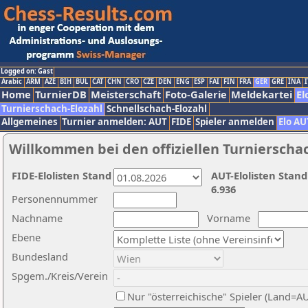
Logged on: Gast
Arabic
ARM
AZE
BIH
BUL
CAT
CHN
CRO
CZE
DEN
ENG
ESP
FAI
FIN
FRA
GER
GRE
INA
I
Home
TurnierDB
Meisterschaft
Foto-Galerie
Meldekartei
El
Turnierschach-Elozahl
Schnellschach-Elozahl
Allgemeines
Turnier anmelden: AUT
FIDE
Spieler anmelden
Elo AU
Willkommen bei den offiziellen Turnierscha
FIDE-Elolisten Stand
AUT-Elolisten Stand
6.936
Personennummer
Nachname
Vorname
Ebene
Bundesland
Spgem./Kreis/Verein
Nur "österreichische" Spieler (Land=A