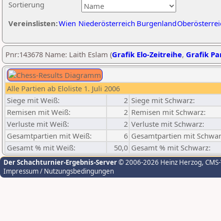
Sortierung
Vereinslisten:
Wien
Niederösterreich
Burgenland
Oberösterrei
Pnr:143678 Name: Laith Eslam (
Grafik Elo-Zeitreihe
,
Grafik Par
Alle Partien ab Eloliste 1. Juli 2006
Siege mit Weiß:
2
Siege mit Schwarz:
Remisen mit Weiß:
2
Remisen mit Schwarz:
Verluste mit Weiß:
2
Verluste mit Schwarz:
Gesamtpartien mit Weiß:
6
Gesamtpartien mit Schwar
Gesamt % mit Weiß:
50,0
Gesamt % mit Schwarz:
Der Schachturnier-Ergebnis-Server
© 2006-2026 Heinz Herzog
, CMS
Impressum / Nutzungsbedingungen