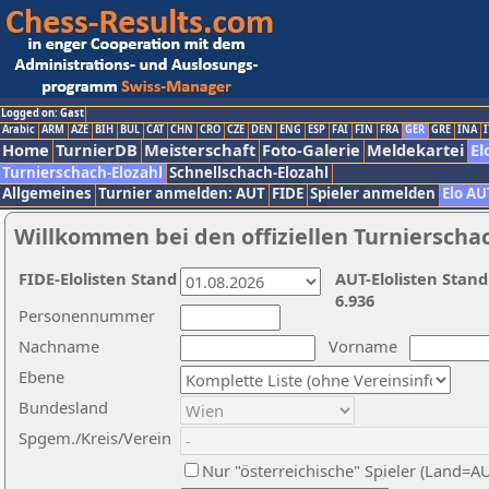
Logged on: Gast
Arabic
ARM
AZE
BIH
BUL
CAT
CHN
CRO
CZE
DEN
ENG
ESP
FAI
FIN
FRA
GER
GRE
INA
I
Home
TurnierDB
Meisterschaft
Foto-Galerie
Meldekartei
El
Turnierschach-Elozahl
Schnellschach-Elozahl
Allgemeines
Turnier anmelden: AUT
FIDE
Spieler anmelden
Elo AU
Willkommen bei den offiziellen Turnierscha
FIDE-Elolisten Stand
AUT-Elolisten Stand
6.936
Personennummer
Nachname
Vorname
Ebene
Bundesland
Spgem./Kreis/Verein
Nur "österreichische" Spieler (Land=A