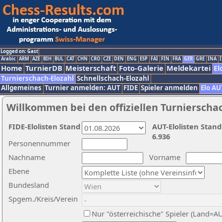
Logged on: Gast
Arabic
ARM
AZE
BIH
BUL
CAT
CHN
CRO
CZE
DEN
ENG
ESP
FAI
FIN
FRA
GER
GRE
INA
I
Home
TurnierDB
Meisterschaft
Foto-Galerie
Meldekartei
El
Turnierschach-Elozahl
Schnellschach-Elozahl
Allgemeines
Turnier anmelden: AUT
FIDE
Spieler anmelden
Elo AU
Willkommen bei den offiziellen Turnierscha
FIDE-Elolisten Stand
AUT-Elolisten Stand
6.936
Personennummer
Nachname
Vorname
Ebene
Bundesland
Spgem./Kreis/Verein
Nur "österreichische" Spieler (Land=A