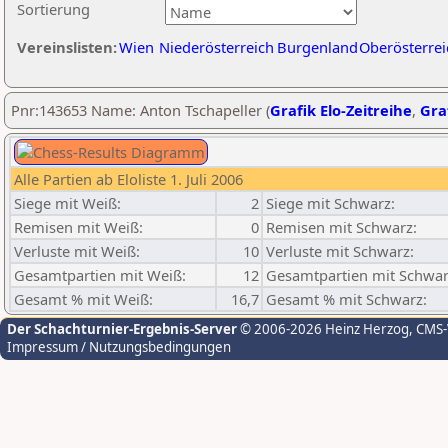
Sortierung
Vereinslisten:
Wien
Niederösterreich
Burgenland
Oberösterrei
Pnr:143653 Name: Anton Tschapeller (
Grafik Elo-Zeitreihe
,
Graf
Alle Partien ab Eloliste 1. Juli 2006
Siege mit Weiß:
2
Siege mit Schwarz:
Remisen mit Weiß:
0
Remisen mit Schwarz:
Verluste mit Weiß:
10
Verluste mit Schwarz:
Gesamtpartien mit Weiß:
12
Gesamtpartien mit Schwar
Gesamt % mit Weiß:
16,7
Gesamt % mit Schwarz:
Der Schachturnier-Ergebnis-Server
© 2006-2026 Heinz Herzog
, CMS
Impressum / Nutzungsbedingungen