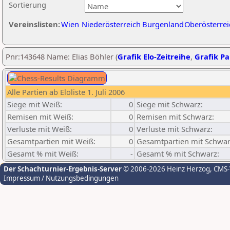
Sortierung
Vereinslisten:
Wien
Niederösterreich
Burgenland
Oberösterrei
Pnr:143648 Name: Elias Böhler (
Grafik Elo-Zeitreihe
,
Grafik Par
Alle Partien ab Eloliste 1. Juli 2006
Siege mit Weiß:
0
Siege mit Schwarz:
Remisen mit Weiß:
0
Remisen mit Schwarz:
Verluste mit Weiß:
0
Verluste mit Schwarz:
Gesamtpartien mit Weiß:
0
Gesamtpartien mit Schwar
Gesamt % mit Weiß:
-
Gesamt % mit Schwarz:
Der Schachturnier-Ergebnis-Server
© 2006-2026 Heinz Herzog
, CMS
Impressum / Nutzungsbedingungen