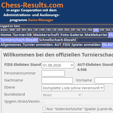
Logged on: Gast
Arabic
ARM
AZE
BIH
BUL
CAT
CHN
CRO
CZE
DEN
ENG
ESP
FAI
FIN
FRA
GER
GRE
INA
I
Home
TurnierDB
Meisterschaft
Foto-Galerie
Meldekartei
El
Turnierschach-Elozahl
Schnellschach-Elozahl
Allgemeines
Turnier anmelden: AUT
FIDE
Spieler anmelden
Elo AU
Willkommen bei den offiziellen Turnierscha
FIDE-Elolisten Stand
AUT-Elolisten Stand
6.936
Personennummer
Nachname
Vorname
Ebene
Bundesland
Spgem./Kreis/Verein
Nur "österreichische" Spieler (Land=A