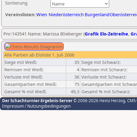
Sortierung
Vereinslisten:
Wien
Niederösterreich
Burgenland
Oberösterrei
Pnr:143541 Name: Marissa Blieberger (
Grafik Elo-Zeitreihe
,
Gra
Alle Partien ab Eloliste 1. Juli 2006
Siege mit Weiß:
35
Siege mit Schwarz:
Remisen mit Weiß:
4
Remisen mit Schwarz:
Verluste mit Weiß:
36
Verluste mit Schwarz:
Gesamtpartien mit Weiß:
75
Gesamtpartien mit Schwar
Gesamt % mit Weiß:
49,3
Gesamt % mit Schwarz:
Der Schachturnier-Ergebnis-Server
© 2006-2026 Heinz Herzog
, CMS
Impressum / Nutzungsbedingungen