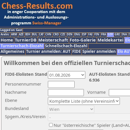
Logged on: Gast
Arabic
ARM
AZE
BIH
BUL
CAT
CHN
CRO
CZE
DEN
ENG
ESP
FAI
FIN
FRA
GER
GRE
INA
I
Home
TurnierDB
Meisterschaft
Foto-Galerie
Meldekartei
El
Turnierschach-Elozahl
Schnellschach-Elozahl
Allgemeines
Turnier anmelden: AUT
FIDE
Spieler anmelden
Elo AU
Willkommen bei den offiziellen Turnierscha
FIDE-Elolisten Stand
AUT-Elolisten Stand
6.936
Personennummer
Nachname
Vorname
Ebene
Bundesland
Spgem./Kreis/Verein
Nur "österreichische" Spieler (Land=A