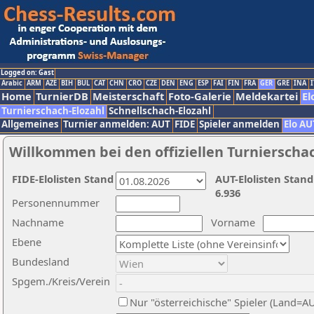
Logged on: Gast
Arabic
ARM
AZE
BIH
BUL
CAT
CHN
CRO
CZE
DEN
ENG
ESP
FAI
FIN
FRA
GER
GRE
INA
I
Home
TurnierDB
Meisterschaft
Foto-Galerie
Meldekartei
El
Turnierschach-Elozahl
Schnellschach-Elozahl
Allgemeines
Turnier anmelden: AUT
FIDE
Spieler anmelden
Elo AU
Willkommen bei den offiziellen Turnierscha
FIDE-Elolisten Stand
AUT-Elolisten Stand
6.936
Personennummer
Nachname
Vorname
Ebene
Bundesland
Spgem./Kreis/Verein
Nur "österreichische" Spieler (Land=A