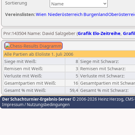
Sortierung
Vereinslisten:
Wien
Niederösterreich
Burgenland
Oberösterrei
Pnr:143504 Name: David Salzgeber (
Grafik Elo-Zeitreihe
,
Grafi
Alle Partien ab Eloliste 1. Juli 2006
Siege mit Weiß:
8
Siege mit Schwarz:
Remisen mit Weiß:
3
Remisen mit Schwarz:
Verluste mit Weiß:
5
Verluste mit Schwarz:
Gesamtpartien mit Weiß:
16
Gesamtpartien mit Schwar
Gesamt % mit Weiß:
59,4
Gesamt % mit Schwarz:
Der Schachturnier-Ergebnis-Server
© 2006-2026 Heinz Herzog
, CMS
Impressum / Nutzungsbedingungen