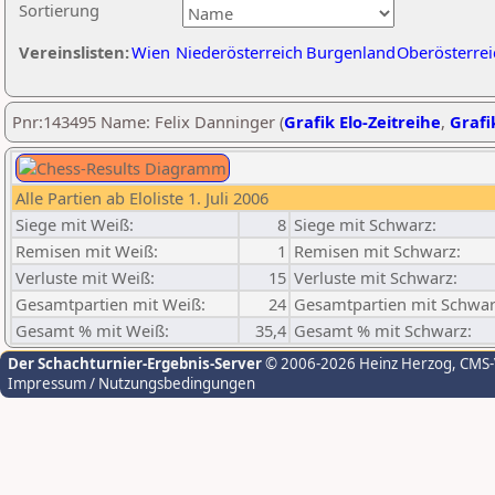
Sortierung
Vereinslisten:
Wien
Niederösterreich
Burgenland
Oberösterrei
Pnr:143495 Name: Felix Danninger (
Grafik Elo-Zeitreihe
,
Grafi
Alle Partien ab Eloliste 1. Juli 2006
Siege mit Weiß:
8
Siege mit Schwarz:
Remisen mit Weiß:
1
Remisen mit Schwarz:
Verluste mit Weiß:
15
Verluste mit Schwarz:
Gesamtpartien mit Weiß:
24
Gesamtpartien mit Schwar
Gesamt % mit Weiß:
35,4
Gesamt % mit Schwarz:
Der Schachturnier-Ergebnis-Server
© 2006-2026 Heinz Herzog
, CMS
Impressum / Nutzungsbedingungen