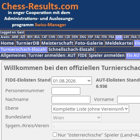
Logged on: Gast
Arabic
ARM
AZE
BIH
BUL
CAT
CHN
CRO
CZE
DEN
ENG
ESP
FAI
FIN
FRA
GER
GRE
INA
I
Home
TurnierDB
Meisterschaft
Foto-Galerie
Meldekartei
El
Turnierschach-Elozahl
Schnellschach-Elozahl
Allgemeines
Turnier anmelden: AUT
FIDE
Spieler anmelden
Elo AU
Willkommen bei den offiziellen Turnierscha
FIDE-Elolisten Stand
AUT-Elolisten Stand
6.936
Personennummer
Nachname
Vorname
Ebene
Bundesland
Spgem./Kreis/Verein
Nur "österreichische" Spieler (Land=A