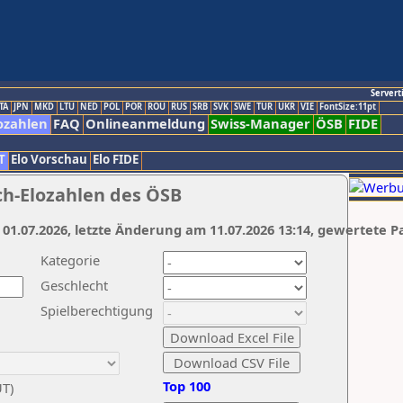
Servert
TA
JPN
MKD
LTU
NED
POL
POR
ROU
RUS
SRB
SVK
SWE
TUR
UKR
VIE
FontSize:11pt
ozahlen
FAQ
Onlineanmeldung
Swiss-Manager
ÖSB
FIDE
T
Elo Vorschau
Elo FIDE
ch-Elozahlen des ÖSB
 01.07.2026, letzte Änderung am 11.07.2026 13:14, gewertete P
Kategorie
Geschlecht
Spielberechtigung
Top 100
UT)