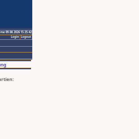
ime 09.08.2026 15:25:42
Login
Logout
artien: