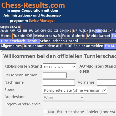
Logged on: Gast
Arabic
ARM
AZE
BIH
BUL
CAT
CHN
CRO
CZE
DEN
ENG
ESP
FAI
FIN
FRA
GER
GRE
INA
I
Home
TurnierDB
Meisterschaft
Foto-Galerie
Meldekartei
El
Turnierschach-Elozahl
Schnellschach-Elozahl
Allgemeines
Turnier anmelden: AUT
FIDE
Spieler anmelden
Elo AU
Willkommen bei den offiziellen Turnierscha
FIDE-Elolisten Stand
AUT-Elolisten Stand
6.936
Personennummer
Nachname
Vorname
Ebene
Bundesland
Spgem./Kreis/Verein
Nur "österreichische" Spieler (Land=A