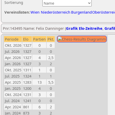
Sortierung
Vereinslisten:
Wien
Niederösterreich
Burgenland
Oberösterrei
Pnr:143495 Name: Felix Danninger (
Grafik Elo-Zeitreihe
,
Grafi
Periode
Elo
Partien
Pkt.
Okt. 2026
1327
0
0
Jul. 2026
1327
0
0
Apr. 2026
1327
4
2,5
Jan. 2026
1327
3
2
Okt. 2025
1311
1
0
Jul. 2025
1324
1
1
Apr. 2025
1283
13
5,5
Jan. 2025
1200
4
0
Okt. 2024
1231
3
0
Jul. 2024
1241
0
0
Apr. 2024
861
6
2
Jan. 2024
873
3
2