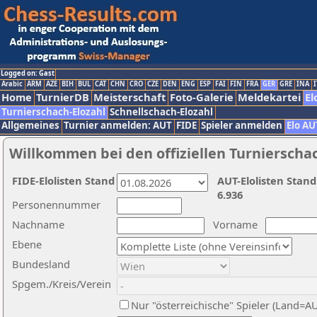
Logged on: Gast
Arabic
ARM
AZE
BIH
BUL
CAT
CHN
CRO
CZE
DEN
ENG
ESP
FAI
FIN
FRA
GER
GRE
INA
I
Home
TurnierDB
Meisterschaft
Foto-Galerie
Meldekartei
El
Turnierschach-Elozahl
Schnellschach-Elozahl
Allgemeines
Turnier anmelden: AUT
FIDE
Spieler anmelden
Elo AU
Willkommen bei den offiziellen Turnierscha
FIDE-Elolisten Stand
AUT-Elolisten Stand
6.936
Personennummer
Nachname
Vorname
Ebene
Bundesland
Spgem./Kreis/Verein
Nur "österreichische" Spieler (Land=A