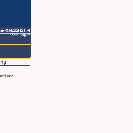
ime 07.08.2026 22:11:06
Login
Logout
artien: