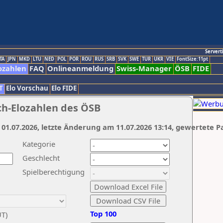
Servert
TA
JPN
MKD
LTU
NED
POL
POR
ROU
RUS
SRB
SVK
SWE
TUR
UKR
VIE
FontSize:11pt
ozahlen
FAQ
Onlineanmeldung
Swiss-Manager
ÖSB
FIDE
T
Elo Vorschau
Elo FIDE
ch-Elozahlen des ÖSB
 01.07.2026, letzte Änderung am 11.07.2026 13:14, gewertete P
Kategorie
Geschlecht
Spielberechtigung
Top 100
UT)