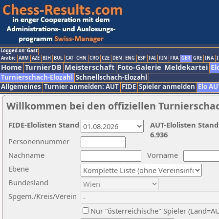
Logged on: Gast
Arabic
ARM
AZE
BIH
BUL
CAT
CHN
CRO
CZE
DEN
ENG
ESP
FAI
FIN
FRA
GER
GRE
INA
I
Home
TurnierDB
Meisterschaft
Foto-Galerie
Meldekartei
El
Turnierschach-Elozahl
Schnellschach-Elozahl
Allgemeines
Turnier anmelden: AUT
FIDE
Spieler anmelden
Elo AU
Willkommen bei den offiziellen Turnierscha
FIDE-Elolisten Stand
AUT-Elolisten Stand
6.936
Personennummer
Nachname
Vorname
Ebene
Bundesland
Spgem./Kreis/Verein
Nur "österreichische" Spieler (Land=A