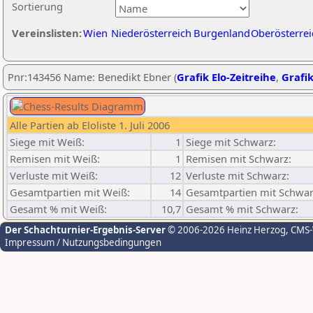
Sortierung
Vereinslisten:
Wien
Niederösterreich
Burgenland
Oberösterrei
Pnr:143456 Name: Benedikt Ebner (
Grafik Elo-Zeitreihe
,
Grafik
Alle Partien ab Eloliste 1. Juli 2006
Siege mit Weiß:
1
Siege mit Schwarz:
Remisen mit Weiß:
1
Remisen mit Schwarz:
Verluste mit Weiß:
12
Verluste mit Schwarz:
Gesamtpartien mit Weiß:
14
Gesamtpartien mit Schwar
Gesamt % mit Weiß:
10,7
Gesamt % mit Schwarz:
Der Schachturnier-Ergebnis-Server
© 2006-2026 Heinz Herzog
, CMS
Impressum / Nutzungsbedingungen