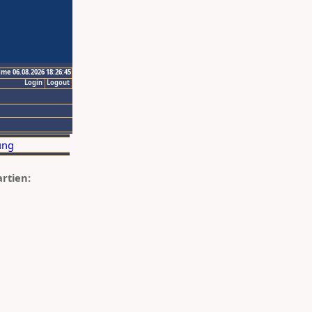
ime 06.08.2026 18:26:45
Login
Logout
artien: