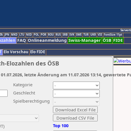
Servert
TA
JPN
MKD
LTU
NED
POL
POR
ROU
RUS
SRB
SVK
SWE
TUR
UKR
VIE
FontSize:11pt
ozahlen
FAQ
Onlineanmeldung
Swiss-Manager
ÖSB
FIDE
T
Elo Vorschau
Elo FIDE
ch-Elozahlen des ÖSB
 01.07.2026, letzte Änderung am 11.07.2026 13:14, gewertete P
Kategorie
Geschlecht
Spielberechtigung
Top 100
UT)