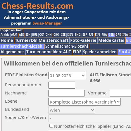
Logged on: Gast
Arabic
ARM
AZE
BIH
BUL
CAT
CHN
CRO
CZE
DEN
ENG
ESP
FAI
FIN
FRA
GER
GRE
INA
I
Home
TurnierDB
Meisterschaft
Foto-Galerie
Meldekartei
El
Turnierschach-Elozahl
Schnellschach-Elozahl
Allgemeines
Turnier anmelden: AUT
FIDE
Spieler anmelden
Elo AU
Willkommen bei den offiziellen Turnierscha
FIDE-Elolisten Stand
AUT-Elolisten Stand
6.936
Personennummer
Nachname
Vorname
Ebene
Bundesland
Spgem./Kreis/Verein
Nur "österreichische" Spieler (Land=A