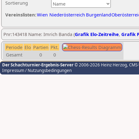
Sortierung
Vereinslisten:
Wien
Niederösterreich
Burgenland
Oberösterrei
Pnr:143418 Name: Imrich Banda (
Grafik Elo-Zeitreihe
,
Grafik P
Periode
Elo
Partien
Pkt.
Gesamt
0
0
Der Schachturnier-Ergebnis-Server
© 2006-2026 Heinz Herzog
, CMS
Impressum / Nutzungsbedingungen