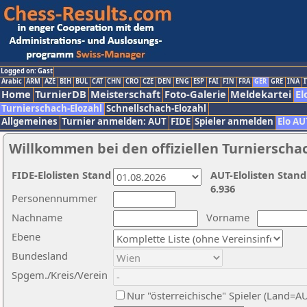
Logged on: Gast
Arabic
ARM
AZE
BIH
BUL
CAT
CHN
CRO
CZE
DEN
ENG
ESP
FAI
FIN
FRA
GER
GRE
INA
I
Home
TurnierDB
Meisterschaft
Foto-Galerie
Meldekartei
El
Turnierschach-Elozahl
Schnellschach-Elozahl
Allgemeines
Turnier anmelden: AUT
FIDE
Spieler anmelden
Elo AU
Willkommen bei den offiziellen Turnierscha
FIDE-Elolisten Stand
AUT-Elolisten Stand
6.936
Personennummer
Nachname
Vorname
Ebene
Bundesland
Spgem./Kreis/Verein
Nur "österreichische" Spieler (Land=A