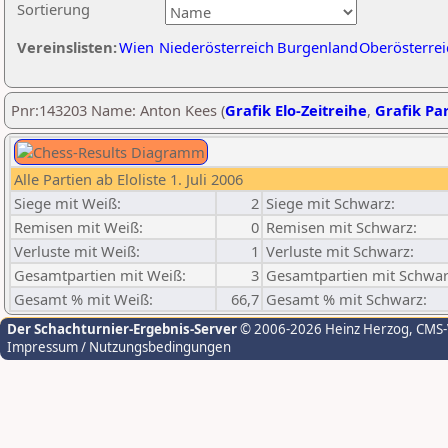
Sortierung
Vereinslisten:
Wien
Niederösterreich
Burgenland
Oberösterrei
Pnr:143203 Name: Anton Kees (
Grafik Elo-Zeitreihe
,
Grafik Par
Alle Partien ab Eloliste 1. Juli 2006
Siege mit Weiß:
2
Siege mit Schwarz:
Remisen mit Weiß:
0
Remisen mit Schwarz:
Verluste mit Weiß:
1
Verluste mit Schwarz:
Gesamtpartien mit Weiß:
3
Gesamtpartien mit Schwar
Gesamt % mit Weiß:
66,7
Gesamt % mit Schwarz:
Der Schachturnier-Ergebnis-Server
© 2006-2026 Heinz Herzog
, CMS
Impressum / Nutzungsbedingungen