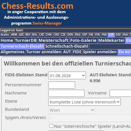
Logged on: Gast
Arabic
ARM
AZE
BIH
BUL
CAT
CHN
CRO
CZE
DEN
ENG
ESP
FAI
FIN
FRA
GER
GRE
INA
I
Home
TurnierDB
Meisterschaft
Foto-Galerie
Meldekartei
El
Turnierschach-Elozahl
Schnellschach-Elozahl
Allgemeines
Turnier anmelden: AUT
FIDE
Spieler anmelden
Elo AU
Willkommen bei den offiziellen Turnierscha
FIDE-Elolisten Stand
AUT-Elolisten Stand
6.936
Personennummer
Nachname
Vorname
Ebene
Bundesland
Spgem./Kreis/Verein
Nur "österreichische" Spieler (Land=A