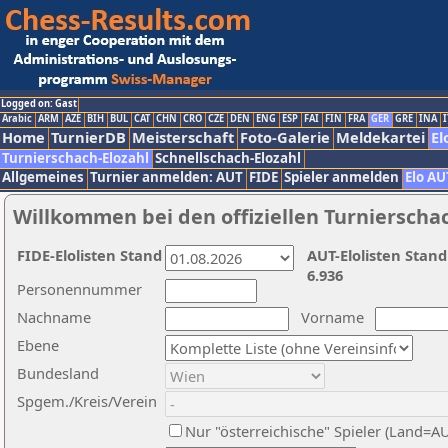
Logged on: Gast
Arabic
ARM
AZE
BIH
BUL
CAT
CHN
CRO
CZE
DEN
ENG
ESP
FAI
FIN
FRA
GER
GRE
INA
I
Home
TurnierDB
Meisterschaft
Foto-Galerie
Meldekartei
El
Turnierschach-Elozahl
Schnellschach-Elozahl
Allgemeines
Turnier anmelden: AUT
FIDE
Spieler anmelden
Elo AU
Willkommen bei den offiziellen Turnierscha
FIDE-Elolisten Stand
AUT-Elolisten Stand
6.936
Personennummer
Nachname
Vorname
Ebene
Bundesland
Spgem./Kreis/Verein
Nur "österreichische" Spieler (Land=A