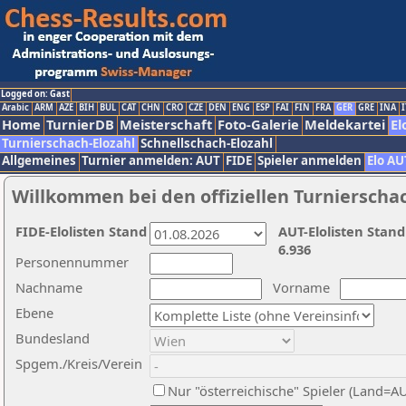
Logged on: Gast
Arabic
ARM
AZE
BIH
BUL
CAT
CHN
CRO
CZE
DEN
ENG
ESP
FAI
FIN
FRA
GER
GRE
INA
I
Home
TurnierDB
Meisterschaft
Foto-Galerie
Meldekartei
El
Turnierschach-Elozahl
Schnellschach-Elozahl
Allgemeines
Turnier anmelden: AUT
FIDE
Spieler anmelden
Elo AU
Willkommen bei den offiziellen Turnierscha
FIDE-Elolisten Stand
AUT-Elolisten Stand
6.936
Personennummer
Nachname
Vorname
Ebene
Bundesland
Spgem./Kreis/Verein
Nur "österreichische" Spieler (Land=A