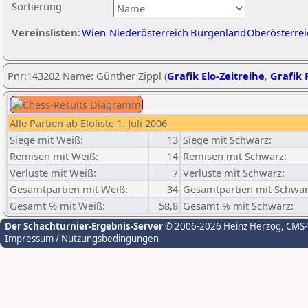
Sortierung
Vereinslisten:
Wien
Niederösterreich
Burgenland
Oberösterrei
Pnr:143202 Name: Günther Zippl (
Grafik Elo-Zeitreihe
,
Grafik P
Alle Partien ab Eloliste 1. Juli 2006
Siege mit Weiß:
13
Siege mit Schwarz:
Remisen mit Weiß:
14
Remisen mit Schwarz:
Verluste mit Weiß:
7
Verluste mit Schwarz:
Gesamtpartien mit Weiß:
34
Gesamtpartien mit Schwar
Gesamt % mit Weiß:
58,8
Gesamt % mit Schwarz:
Der Schachturnier-Ergebnis-Server
© 2006-2026 Heinz Herzog
, CMS
Impressum / Nutzungsbedingungen