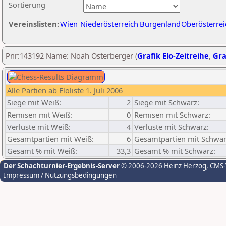
Sortierung
Vereinslisten:
Wien
Niederösterreich
Burgenland
Oberösterrei
Pnr:143192 Name: Noah Osterberger (
Grafik Elo-Zeitreihe
,
Gra
Alle Partien ab Eloliste 1. Juli 2006
Siege mit Weiß:
2
Siege mit Schwarz:
Remisen mit Weiß:
0
Remisen mit Schwarz:
Verluste mit Weiß:
4
Verluste mit Schwarz:
Gesamtpartien mit Weiß:
6
Gesamtpartien mit Schwar
Gesamt % mit Weiß:
33,3
Gesamt % mit Schwarz:
Der Schachturnier-Ergebnis-Server
© 2006-2026 Heinz Herzog
, CMS
Impressum / Nutzungsbedingungen