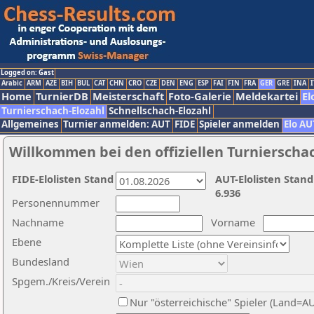
Logged on: Gast
Arabic
ARM
AZE
BIH
BUL
CAT
CHN
CRO
CZE
DEN
ENG
ESP
FAI
FIN
FRA
GER
GRE
INA
I
Home
TurnierDB
Meisterschaft
Foto-Galerie
Meldekartei
El
Turnierschach-Elozahl
Schnellschach-Elozahl
Allgemeines
Turnier anmelden: AUT
FIDE
Spieler anmelden
Elo AU
Willkommen bei den offiziellen Turnierscha
FIDE-Elolisten Stand
AUT-Elolisten Stand
6.936
Personennummer
Nachname
Vorname
Ebene
Bundesland
Spgem./Kreis/Verein
Nur "österreichische" Spieler (Land=A