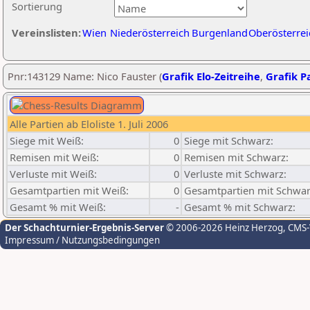
Sortierung
Vereinslisten:
Wien
Niederösterreich
Burgenland
Oberösterrei
Pnr:143129 Name: Nico Fauster (
Grafik Elo-Zeitreihe
,
Grafik Pa
Alle Partien ab Eloliste 1. Juli 2006
Siege mit Weiß:
0
Siege mit Schwarz:
Remisen mit Weiß:
0
Remisen mit Schwarz:
Verluste mit Weiß:
0
Verluste mit Schwarz:
Gesamtpartien mit Weiß:
0
Gesamtpartien mit Schwar
Gesamt % mit Weiß:
-
Gesamt % mit Schwarz:
Der Schachturnier-Ergebnis-Server
© 2006-2026 Heinz Herzog
, CMS
Impressum / Nutzungsbedingungen