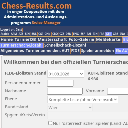
Logged on: Gast
Arabic
ARM
AZE
BIH
BUL
CAT
CHN
CRO
CZE
DEN
ENG
ESP
FAI
FIN
FRA
GER
GRE
INA
I
Home
TurnierDB
Meisterschaft
Foto-Galerie
Meldekartei
El
Turnierschach-Elozahl
Schnellschach-Elozahl
Allgemeines
Turnier anmelden: AUT
FIDE
Spieler anmelden
Elo AU
Willkommen bei den offiziellen Turnierscha
FIDE-Elolisten Stand
AUT-Elolisten Stand
6.936
Personennummer
Nachname
Vorname
Ebene
Bundesland
Spgem./Kreis/Verein
Nur "österreichische" Spieler (Land=A