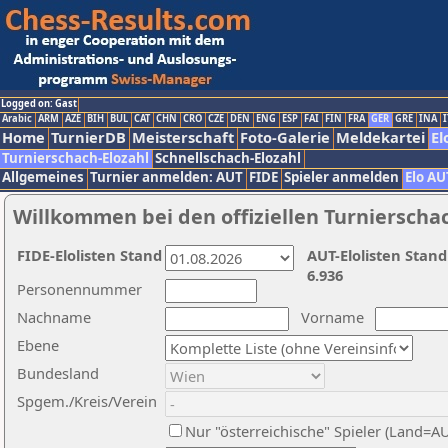
Logged on: Gast
Arabic
ARM
AZE
BIH
BUL
CAT
CHN
CRO
CZE
DEN
ENG
ESP
FAI
FIN
FRA
GER
GRE
INA
I
Home
TurnierDB
Meisterschaft
Foto-Galerie
Meldekartei
El
Turnierschach-Elozahl
Schnellschach-Elozahl
Allgemeines
Turnier anmelden: AUT
FIDE
Spieler anmelden
Elo AU
Willkommen bei den offiziellen Turnierscha
FIDE-Elolisten Stand
AUT-Elolisten Stand
6.936
Personennummer
Nachname
Vorname
Ebene
Bundesland
Spgem./Kreis/Verein
Nur "österreichische" Spieler (Land=A