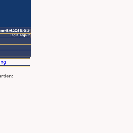
ime 08.08.2026 18:06:24
Login
Logout
artien: