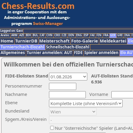
Logged on: Gast
Arabic
ARM
AZE
BIH
BUL
CAT
CHN
CRO
CZE
DEN
ENG
ESP
FAI
FIN
FRA
GER
GRE
INA
I
Home
TurnierDB
Meisterschaft
Foto-Galerie
Meldekartei
El
Turnierschach-Elozahl
Schnellschach-Elozahl
Allgemeines
Turnier anmelden: AUT
FIDE
Spieler anmelden
Elo AU
Willkommen bei den offiziellen Turnierscha
FIDE-Elolisten Stand
AUT-Elolisten Stand
6.936
Personennummer
Nachname
Vorname
Ebene
Bundesland
Spgem./Kreis/Verein
Nur "österreichische" Spieler (Land=A