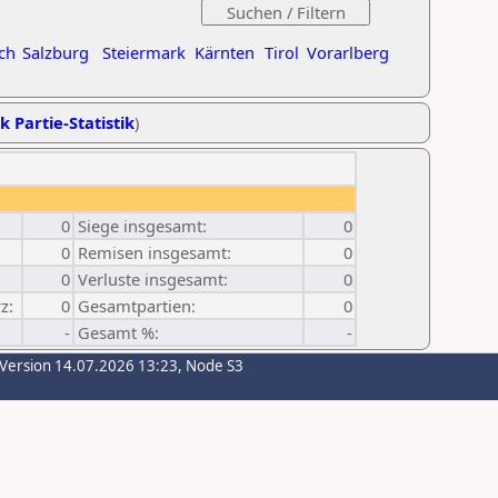
ch
Salzburg
Steiermark
Kärnten
Tirol
Vorarlberg
k Partie-Statistik
)
0
Siege insgesamt:
0
0
Remisen insgesamt:
0
0
Verluste insgesamt:
0
z:
0
Gesamtpartien:
0
-
Gesamt %:
-
-Version 14.07.2026 13:23, Node S3