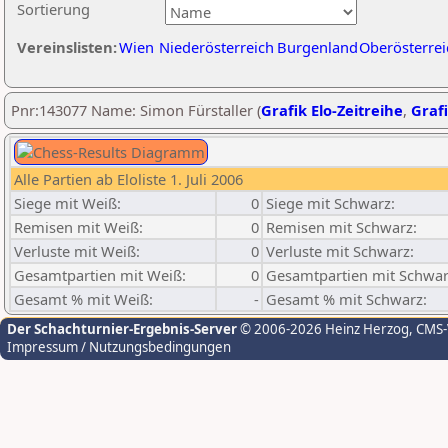
Sortierung
Vereinslisten:
Wien
Niederösterreich
Burgenland
Oberösterrei
Pnr:143077 Name: Simon Fürstaller (
Grafik Elo-Zeitreihe
,
Grafi
Alle Partien ab Eloliste 1. Juli 2006
Siege mit Weiß:
0
Siege mit Schwarz:
Remisen mit Weiß:
0
Remisen mit Schwarz:
Verluste mit Weiß:
0
Verluste mit Schwarz:
Gesamtpartien mit Weiß:
0
Gesamtpartien mit Schwar
Gesamt % mit Weiß:
-
Gesamt % mit Schwarz:
Der Schachturnier-Ergebnis-Server
© 2006-2026 Heinz Herzog
, CMS
Impressum / Nutzungsbedingungen