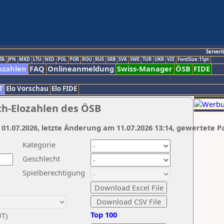
Servert
TA
JPN
MKD
LTU
NED
POL
POR
ROU
RUS
SRB
SVK
SWE
TUR
UKR
VIE
FontSize:11pt
ozahlen
FAQ
Onlineanmeldung
Swiss-Manager
ÖSB
FIDE
T
Elo Vorschau
Elo FIDE
ch-Elozahlen des ÖSB
 01.07.2026, letzte Änderung am 11.07.2026 13:14, gewertete P
Kategorie
Geschlecht
Spielberechtigung
Top 100
UT)