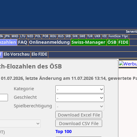
Servert
TA
JPN
MKD
LTU
NED
POL
POR
ROU
RUS
SRB
SVK
SWE
TUR
UKR
VIE
FontSize:11pt
ozahlen
FAQ
Onlineanmeldung
Swiss-Manager
ÖSB
FIDE
T
Elo Vorschau
Elo FIDE
ch-Elozahlen des ÖSB
 01.07.2026, letzte Änderung am 11.07.2026 13:14, gewertete P
Kategorie
Geschlecht
Spielberechtigung
Top 100
UT)