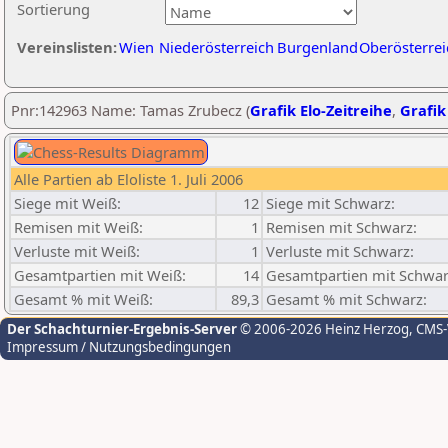
Sortierung
Vereinslisten:
Wien
Niederösterreich
Burgenland
Oberösterrei
Pnr:142963 Name: Tamas Zrubecz (
Grafik Elo-Zeitreihe
,
Grafik
Alle Partien ab Eloliste 1. Juli 2006
Siege mit Weiß:
12
Siege mit Schwarz:
Remisen mit Weiß:
1
Remisen mit Schwarz:
Verluste mit Weiß:
1
Verluste mit Schwarz:
Gesamtpartien mit Weiß:
14
Gesamtpartien mit Schwar
Gesamt % mit Weiß:
89,3
Gesamt % mit Schwarz:
Der Schachturnier-Ergebnis-Server
© 2006-2026 Heinz Herzog
, CMS
Impressum / Nutzungsbedingungen