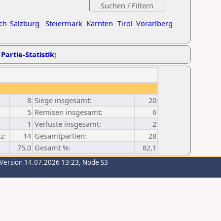
ch
Salzburg
Steiermark
Kärnten
Tirol
Vorarlberg
 Partie-Statistik
)
8
Siege insgesamt:
20
5
Remisen insgesamt:
6
1
Verluste insgesamt:
2
z:
14
Gesamtpartien:
28
75,0
Gesamt %:
82,1
-Version 14.07.2026 13:23, Node S3