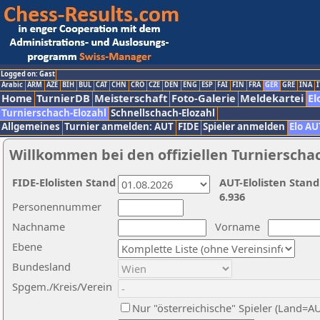
Logged on: Gast
Arabic
ARM
AZE
BIH
BUL
CAT
CHN
CRO
CZE
DEN
ENG
ESP
FAI
FIN
FRA
GER
GRE
INA
I
Home
TurnierDB
Meisterschaft
Foto-Galerie
Meldekartei
El
Turnierschach-Elozahl
Schnellschach-Elozahl
Allgemeines
Turnier anmelden: AUT
FIDE
Spieler anmelden
Elo AU
Willkommen bei den offiziellen Turnierscha
FIDE-Elolisten Stand
AUT-Elolisten Stand
6.936
Personennummer
Nachname
Vorname
Ebene
Bundesland
Spgem./Kreis/Verein
Nur "österreichische" Spieler (Land=A