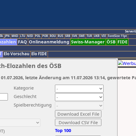
Servert
TA
JPN
MKD
LTU
NED
POL
POR
ROU
RUS
SRB
SVK
SWE
TUR
UKR
VIE
FontSize:11pt
ozahlen
FAQ
Onlineanmeldung
Swiss-Manager
ÖSB
FIDE
T
Elo Vorschau
Elo FIDE
ch-Elozahlen des ÖSB
 01.07.2026, letzte Änderung am 11.07.2026 13:14, gewertete P
Kategorie
Geschlecht
Spielberechtigung
Top 100
UT)