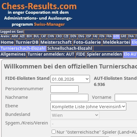
Logged on: Gast
Arabic
ARM
AZE
BIH
BUL
CAT
CHN
CRO
CZE
DEN
ENG
ESP
FAI
FIN
FRA
GER
GRE
INA
I
Home
TurnierDB
Meisterschaft
Foto-Galerie
Meldekartei
El
Turnierschach-Elozahl
Schnellschach-Elozahl
Allgemeines
Turnier anmelden: AUT
FIDE
Spieler anmelden
Elo AU
Willkommen bei den offiziellen Turnierscha
FIDE-Elolisten Stand
AUT-Elolisten Stand
6.936
Personennummer
Nachname
Vorname
Ebene
Bundesland
Spgem./Kreis/Verein
Nur "österreichische" Spieler (Land=A