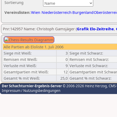
Sortierung
Vereinslisten:
Wien
Niederösterreich
Burgenland
Oberösterrei
Pnr:142957 Name: Christoph Gamsjäger (
Grafik Elo-Zeitreihe
,
Alle Partien ab Eloliste 1. Juli 2006
Siege mit Weiß:
3
Siege mit Schwarz:
Remisen mit Weiß:
0
Remisen mit Schwarz:
Verluste mit Weiß:
9
Verluste mit Schwarz:
Gesamtpartien mit Weiß:
12
Gesamtpartien mit Schwar
Gesamt % mit Weiß:
25,0
Gesamt % mit Schwarz:
Der Schachturnier-Ergebnis-Server
© 2006-2026 Heinz Herzog
, CMS
Impressum / Nutzungsbedingungen