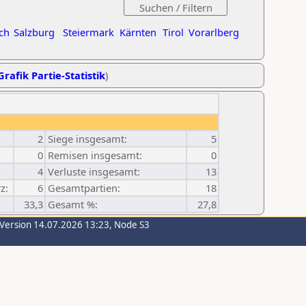
ch
Salzburg
Steiermark
Kärnten
Tirol
Vorarlberg
Grafik Partie-Statistik
)
2
Siege insgesamt:
5
0
Remisen insgesamt:
0
4
Verluste insgesamt:
13
z:
6
Gesamtpartien:
18
33,3
Gesamt %:
27,8
-Version 14.07.2026 13:23, Node S3