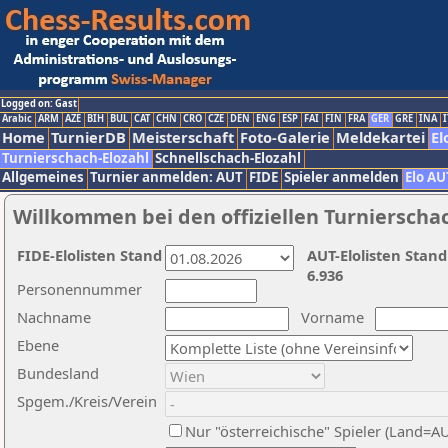
Logged on: Gast
Arabic
ARM
AZE
BIH
BUL
CAT
CHN
CRO
CZE
DEN
ENG
ESP
FAI
FIN
FRA
GER
GRE
INA
I
Home
TurnierDB
Meisterschaft
Foto-Galerie
Meldekartei
El
Turnierschach-Elozahl
Schnellschach-Elozahl
Allgemeines
Turnier anmelden: AUT
FIDE
Spieler anmelden
Elo AU
Willkommen bei den offiziellen Turnierscha
FIDE-Elolisten Stand
AUT-Elolisten Stand
6.936
Personennummer
Nachname
Vorname
Ebene
Bundesland
Spgem./Kreis/Verein
Nur "österreichische" Spieler (Land=A